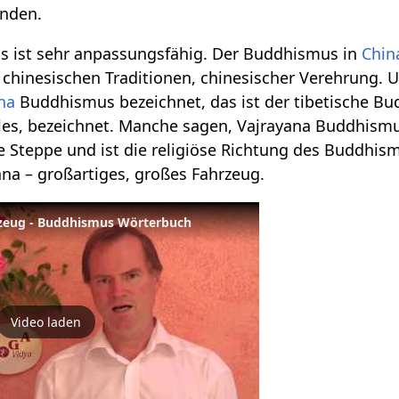
enden.
 ist sehr anpassungsfähig. Der Buddhismus in
Chin
chinesischen Traditionen, chinesischer Verehrung.
na
Buddhismus bezeichnet, das ist der tibetische Bu
lles, bezeichnet. Manche sagen, Vajrayana Buddhism
he Steppe und ist die religiöse Richtung des Buddhism
na – großartiges, großes Fahrzeug.
rzeug - Buddhismus Wörterbuch
Video laden