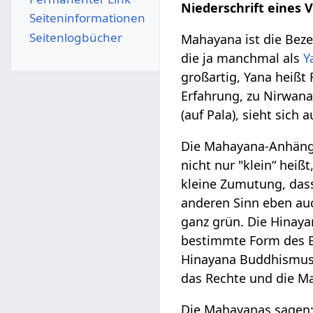
Niederschrift eines 
Seiten­­informationen
Seitenlogbücher
Mahayana ist die Bez
die ja manchmal als
Y
großartig, Yana heißt
Erfahrung, zu Nirwana
(auf Pala), sieht sich
Die Mahayana-Anhänge
nicht nur "klein“ heiß
kleine Zumutung, das
anderen Sinn eben au
ganz grün. Die Hinaya
bestimmte Form des B
Hinayana Buddhismus,
das Rechte und die M
Die Mahayanas sagen: 