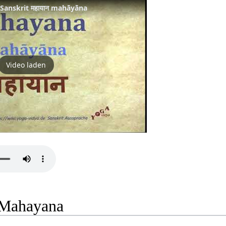
Sanskrit महायान mahāyāna
Video laden
 Mahayana