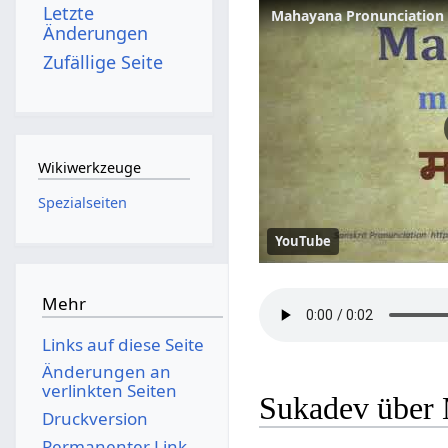
Letzte
Mahayana Pronunciation 
Änderungen
Zufällige Seite
Wikiwerkzeuge
Spezialseiten
YouTube
Mehr
Links auf diese Seite
Änderungen an
verlinkten Seiten
Sukadev über
Druckversion
Permanenter Link