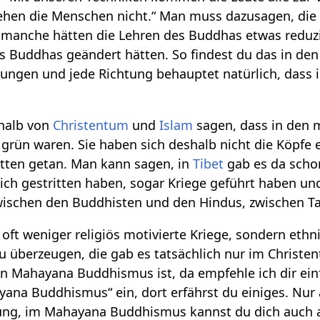
stehen die Menschen nicht.“ Man muss dazusagen, d
r manche hätten die Lehren des Buddhas etwas reduzi
es Buddhas geändert hätten. So findest du das in den
tungen und jede Richtung behauptet natürlich, dass i
halb von
Christentum
und
Islam
sagen, dass in den 
so grün waren. Sie haben sich deshalb nicht die Köpf
tten getan. Man kann sagen, in
Tibet
gab es da scho
ich gestritten haben, sogar Kriege geführt haben und
wischen den Buddhisten und den Hindus, zwischen T
 oft weniger religiös motivierte Kriege, sondern eth
 überzeugen, die gab es tatsächlich nur im Christe
 Mahayana Buddhismus ist, da empfehle ich dir einf
ana Buddhismus“ ein, dort erfährst du einiges. Nur
ung, im Mahayana Buddhismus kannst du dich auch 