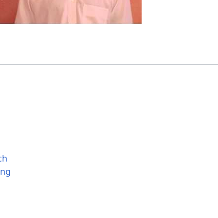
ch
ung