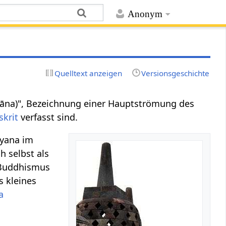
Anonym
Quelltext anzeigen
Versionsgeschichte
(yāna)", Bezeichnung einer Hauptströmung des
skrit
verfasst sind.
ayana im
h selbst als
 Buddhismus
s kleines
a