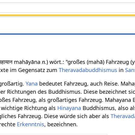
 महायान mahāyāna
n.
) wört.: "großes (mahā) Fahrzeug 
Texte im Gegensatz zum
Theravadabuddhismus
in
San
großartig.
Yana
bedeutet Fahrzeug, auch Reise. Mah
er Richtungen des Buddhismus. Diese bezeichnet sic
roßes Fahrzeug, als großartiges Fahrzeug. Mahayana
 wichtige Richtung als
Hinayana
Buddhismus, also al
gliches Fahrzeug. Diese würde sich aber als
Theravad
 rechte
Erkenntnis
, bezeichnen.