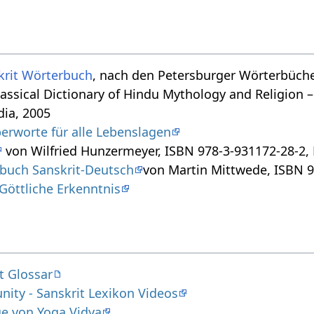
krit Wörterbuch
, nach den Petersburger Wörterbücher
assical Dictionary of Hindu Mythology and Religion –
dia, 2005
erworte für alle Lebenslagen
von Wilfried Hunzermeyer, ISBN 978-3-931172-28-2, E
rbuch Sanskrit-Deutsch
von Martin Mittwede, ISBN 9
Göttliche Erkenntnis
t Glossar
ity - Sanskrit Lexikon Videos
ge von Yoga Vidya