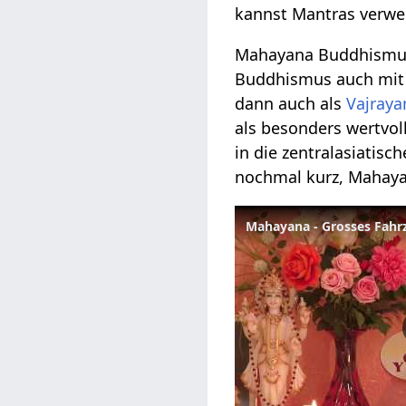
kannst Mantras verw
Mahayana Buddhismus
Buddhismus auch mit 
dann auch als
Vajraya
als besonders wertvo
in die zentralasiatisc
nochmal kurz, Mahaya
Mahayana - Grosses Fah