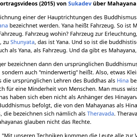
Vortragsvideos (2015) von
Sukadev
über Mahayana
eichnung einer der Hauptrichtungen des Buddhismus.
ana
bezeichnet werden. Yana heißt Fahrzeug. So ist 
 Fahrzeug. Fahrzeug wohin? Fahrzeug zur Erleuchtun
, zu
Shunyata
, das ist Yana. Und so ist die buddhisti
 auch als Yana, als Fahrzeug. Und da gibt es Mahayana
r bezeichnen dann den ursprünglichen Buddhismus a
t, sondern auch "minderwertig“ heißt. Also, etwas Kle
s die ursprünglichen Lehren des Buddhas als
Hina
be
ch für eine Minderheit von Menschen. Man muss wiss
nas haben sich eben nicht als Anhänger des Hinayan
uddhismus befolgt, die von den Mahayanas als Hina
 die bezeichnen sich nämlich als
Theravada
. Therav
ahayanas glauben nicht das Rechte.
"Mit unseren Techniken kommen die Leute alle zur Ve