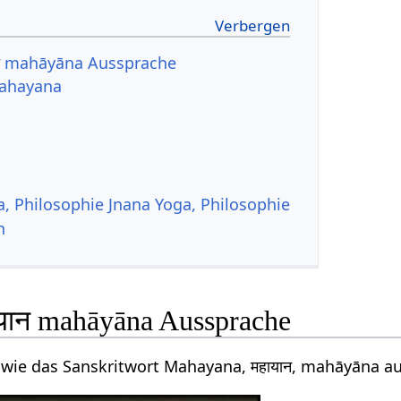
न mahāyāna Aussprache
Mahayana
a, Philosophie Jnana Yoga, Philosophie
n
यान mahāyāna Aussprache
 wie das Sanskritwort Mahayana, महायान, mahāyāna a