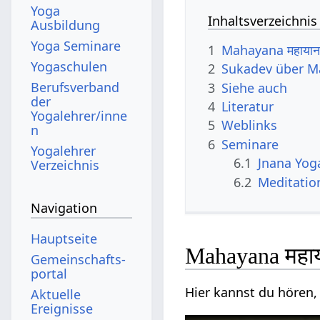
Yoga
Inhaltsverzeichnis
Ausbildung
Yoga Seminare
1
Mahayana महाया
Yogaschulen
2
Sukadev über 
Berufsverband
3
Siehe auch
der
4
Literatur
Yogalehrer/inne
5
Weblinks
n
6
Seminare
Yogalehrer
6.1
Jnana Yog
Verzeichnis
6.2
Meditatio
Navigation
Hauptseite
Mahayana महा
Gemeinschafts­
portal
Hier kannst du hören,
Aktuelle
Ereignisse