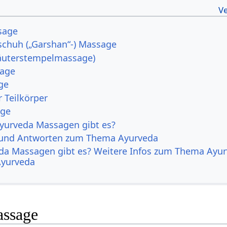
sage
schuh („Garshan“-) Massage
räuterstempelmassage)
sage
ge
 Teilkörper
age
yurveda Massagen gibt es?
 und Antworten zum Thema Ayurveda
da Massagen gibt es? Weitere Infos zum Thema Ayu
Ayurveda
ssage