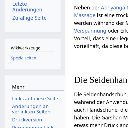
Letzte
Neben der
Abhyanga 
Änderungen
Massage
ist eine tro
Zufällige Seite
werden während der M
Verspannung
oder Er
Vorteil, dass eine Li
vorteilhaft, da diese
Wikiwerkzeuge
Spezialseiten
Die Seidenhan
Mehr
Die Seidenhandschuh,
Links auf diese Seite
während der Anwendu
Änderungen an
auch Handschuhe, die 
verlinkten Seiten
haben. Die Garshan M
Druckversion
etwas mehr Druck an
Permanenter Link