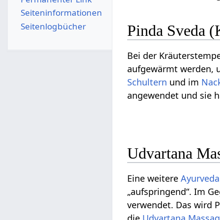
Seiten­­informationen
Seitenlogbücher
Pinda Sveda (
Bei der Kräuterstem
aufgewärmt werden, u
Schultern
und im
Nac
angewendet und sie h
Udvartana Ma
Eine weitere
Ayurveda
„aufspringend“. Im G
verwendet. Das wird P
die
Udvartana
Massag