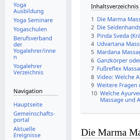
Yoga
Inhaltsverzeichnis
Ausbildung
1
Die Marma Mas
Yoga Seminare
2
Die Seidenhand
Yogaschulen
3
Pinda Sveda (K
Berufsverband
4
Udvartana Mas
der
Yogalehrer/inne
5
Mardana Massa
n
6
Ganzkörper oder
Yogalehrer
7
Fußreflex Mass
Verzeichnis
8
Video: Welche A
9
Weitere Fragen
Navigation
10
Welche Ayurve
Massage und 
Hauptseite
Gemeinschafts­
portal
Aktuelle
Die Marma Ma
Ereignisse