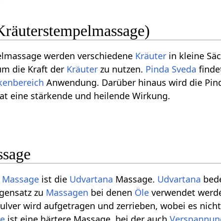
Kräuterstempelmassage)
pelmassage werden verschiedene
Kräuter
in kleine Sä
m die Kraft der
Kräuter
zu nutzen.
Pinda Sveda
finde
kenbereich
Anwendung. Darüber hinaus wird die Pin
at eine stärkende und heilende Wirkung.
ssage
 Massage
ist die
Udvartana
Massage.
Udvartana
bede
egensatz zu
Massagen
bei denen
Öle
verwendet werde
ulver wird aufgetragen und zerrieben, wobei es nich
e
ist eine härtere Massage, bei der auch
Verspannun