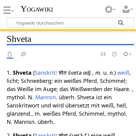
Yogawiki
Shveta
1.
Shveta
(
Sanskrit
: श्वेत śveta
adj.
,
m.
u.
n.
)
weiß
,
licht; Schneeberg; ein weißes Pferd, Schimmel;
das Weiße im Auge; das Weißwerden der Haare. ,
mythol. N.
Mannsn
. überh. Shveta ist ein
Sanskritwort und wird übersetzt mit weiß, hell,
glänzend., m. weißes Pferd, Schimmel, mythol.
N. Mannsn. überh..
2.
Shveta
(
Sanskrit
: श्वेता śvetā
f.
) eine weiß