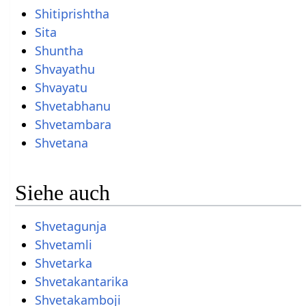
Shitiprishtha
Sita
Shuntha
Shvayathu
Shvayatu
Shvetabhanu
Shvetambara
Shvetana
Siehe auch
Shvetagunja
Shvetamli
Shvetarka
Shvetakantarika
Shvetakamboji