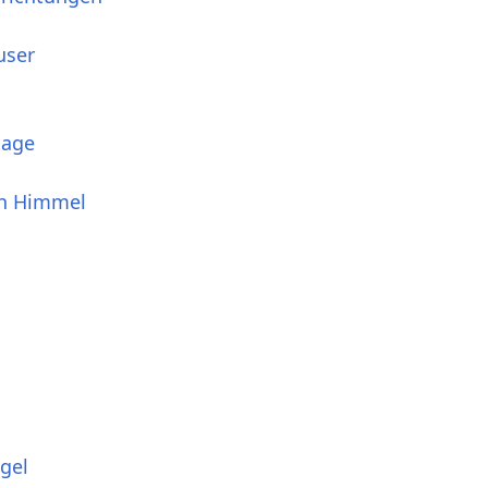
user
tage
en Himmel
gel