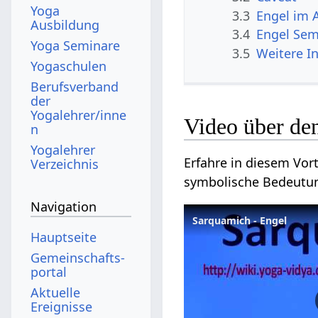
Yoga
3.3
Engel im 
Ausbildung
3.4
Engel Sem
Yoga Seminare
3.5
Weitere I
Yogaschulen
Berufsverband
der
Yogalehrer/inne
Video über de
n
Yogalehrer
Erfahre in diesem Vortr
Verzeichnis
symbolische Bedeutu
Navigation
Sarquamich - Engel
Hauptseite
Gemeinschafts­
portal
Aktuelle
Ereignisse