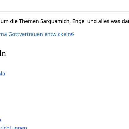
d um die Themen Sarquamich, Engel und alles was da
ma Gottvertrauen entwickeln
ln
ala
e
srichtungen