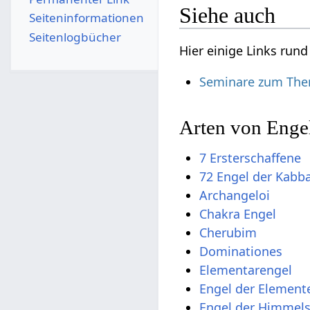
Siehe auch
Seiten­­informationen
Seitenlogbücher
Hier einige Links run
Seminare zum The
Arten von Enge
7 Ersterschaffene
72 Engel der Kabb
Archangeloi
Chakra Engel
Cherubim
Dominationes
Elementarengel
Engel der Element
Engel der Himmel