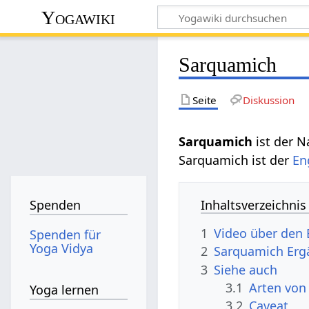
Yogawiki
Sarquamich
Seite
Diskussion
Sarquamich
ist der 
Sarquamich ist der
En
Inhaltsverzeichnis
Spenden
1
Video über den
Spenden für
Yoga Vidya
2
Sarquamich Er
3
Siehe auch
3.1
Arten von
Yoga lernen
3.2
Caveat