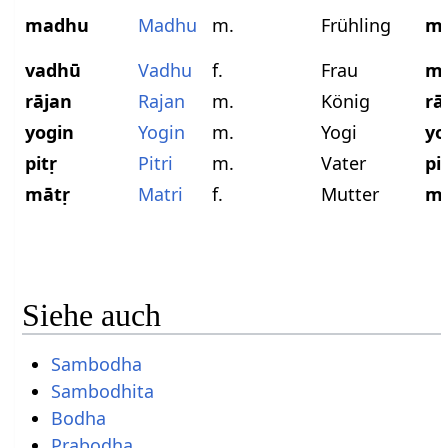
madhu
Madhu
m.
Frühling
m
vadhū
Vadhu
f.
Frau
m
rājan
Rajan
m.
König
rā
yogin
Yogin
m.
Yogi
yo
pitṛ
Pitri
m.
Vater
pi
mātṛ
Matri
f.
Mutter
m
Siehe auch
Sambodha
Sambodhita
Bodha
Prabodha