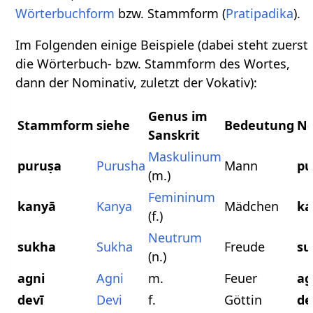
Wörterbuchform
bzw. Stammform (
Pratipadika
).
Im Folgenden einige Beispiele (dabei steht zuerst
die Wörterbuch- bzw. Stammform des Wortes,
dann der Nominativ, zuletzt der Vokativ):
Genus im
Stammform
siehe
Bedeutung
No
Sanskrit
Maskulinum
puruṣa
Purusha
Mann
pu
(m.)
Femininum
kanyā
Kanya
Mädchen
ka
(f.)
Neutrum
sukha
Sukha
Freude
s
(n.)
agni
Agni
m.
Feuer
ag
devī
Devi
f.
Göttin
de