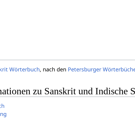
krit Wörterbuch
, nach den
Petersburger Wörterbüch
ationen zu Sanskrit und Indische 
ch
ung