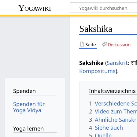
Yogawiki
Sakshika
Seite
Diskussion
Sakshika
(
Sanskrit
: स
Kompositums
).
Inhaltsverzeichnis
Spenden
1
Verschiedene Sc
Spenden für
Yoga Vidya
2
Video zum Them
3
Ähnliche Sanskr
4
Siehe auch
Yoga lernen
5
Quelle