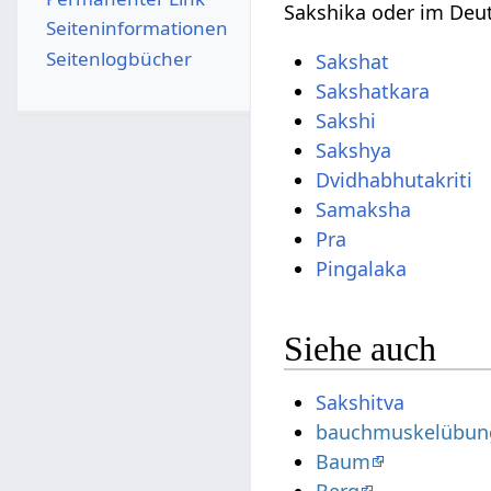
Sakshika oder im Deu
Seiten­­informationen
Seitenlogbücher
Sakshat
Sakshatkara
Sakshi
Sakshya
Dvidhabhutakriti
Samaksha
Pra
Pingalaka
Siehe auch
Sakshitva
bauchmuskelübun
Baum
Berg