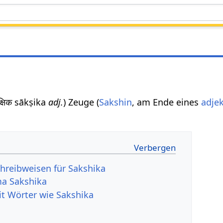
ाक्षिक sākṣika
adj.
) Zeuge (
Sakshin
, am Ende eines
adjek
hreibweisen für Sakshika
a Sakshika
it Wörter wie Sakshika