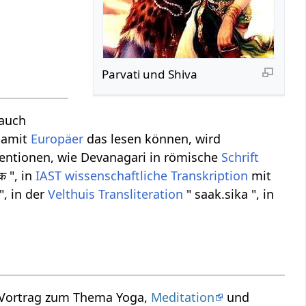
Parvati und Shiva
 auch
Damit
Europäer
das lesen können, wird
ventionen, wie Devanagari in römische
Schrift
क ", in
IAST
wissenschaftliche Transkription
mit
", in der
Velthuis
Transliteration
" saak.sika ", in
n Vortrag zum Thema Yoga,
Meditation
und