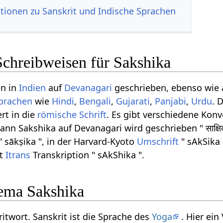
tionen zu Sanskrit und Indische Sprachen
Schreibweisen für Sakshika
en in
Indien
auf
Devanagari
geschrieben, ebenso wie
Sprachen
wie
Hindi
,
Bengali
,
Gujarati
,
Panjabi
,
Urdu
. 
rt in die
römische Schrift
. Es gibt verschiedene Kon
ann Sakshika auf Devanagari wird geschrieben " साक्षि
" sākṣika ", in der Harvard-Kyoto
Umschrift
" sAkSika 
et
Itrans
Transkription " sAkShika ".
ema Sakshika
ritwort. Sanskrit ist die Sprache des
Yoga
. Hier ei