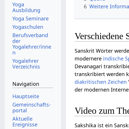
Yoga
6
Weitere Informa
Ausbildung
Yoga Seminare
Yogaschulen
Verschiedene 
Berufsverband
der
Yogalehrer/inne
Sanskrit Wörter werd
n
modernere
indische 
Yogalehrer
Devanagari transkribie
Verzeichnis
transkribiert werden k
diakritischen Zeichen
Navigation
der modernen Intern
Hauptseite
Gemeinschafts­
Video zum Th
portal
Aktuelle
Ereignisse
Sakshika ist ein Sansk