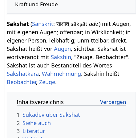
Kraft und Freude
Sakshat
(
Sanskrit
: साक्षात् sākṣāt
adv.
) mit Augen,
mit eigenen Augen; offenbar; in Wirklichkeit; in
eigener Person, leibhaftig; unmittelbar, direkt.
Sakshat heißt vor
Augen
, sichtbar. Sakshat ist
wortverandt mit
Sakshin
, "Zeuge, Beobachter".
Sakshat ist auch Bestandteil des Wortes
Sakshatkara
,
Wahrnehmung
. Sakshin heißt
Beobachter
,
Zeuge
.
Inhaltsverzeichnis
1
Sukadev über Sakshat
2
Siehe auch
3
Literatur