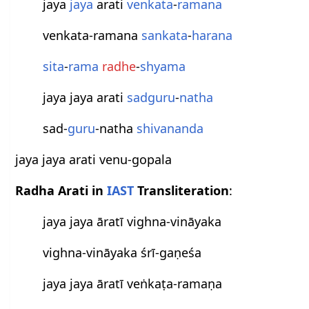
jaya
jaya
arati
venkata
-
ramana
venkata-ramana
sankata
-
harana
sita
-
rama
radhe
-
shyama
jaya jaya arati
sadguru
-
natha
sad-
guru
-natha
shivananda
jaya jaya arati venu-gopala
Radha Arati in
IAST
Transliteration
:
jaya jaya āratī vighna-vināyaka
vighna-vināyaka śrī-gaṇeśa
jaya jaya āratī veṅkaṭa-ramaṇa