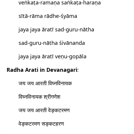
veṅkaṭa-ramaṇa saṅkaṭa-haraṇa
sītā-rāma rādhe-śyāma
jaya jaya āratī sad-guru-nātha
sad-guru-nātha śivānanda
jaya jaya āratī veṇu-gopāla
Radha Arati in Devanagari
:
जय जय आरती विघ्नविनायक
विघ्नविनायक श्रीगणेश
जय जय आरती वेङ्कटरमण
वेङ्कटरमण सङ्कटहरण