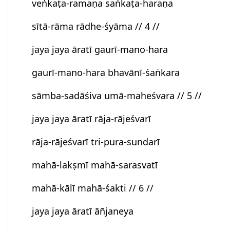
veṅkaṭa-ramaṇa saṅkaṭa-haraṇa
sītā-rāma rādhe-śyāma // 4 //
jaya jaya āratī gaurī-mano-hara
gaurī-mano-hara bhavānī-śaṅkara
sāmba-sadāśiva umā-maheśvara // 5 //
jaya jaya āratī rāja-rājeśvarī
rāja-rājeśvarī tri-pura-sundarī
mahā-lakṣmī mahā-sarasvatī
mahā-kālī mahā-śakti // 6 //
jaya jaya āratī āñjaneya