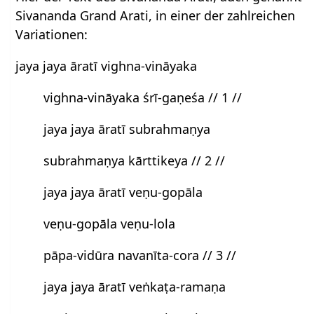
Sivananda Grand Arati, in einer der zahlreichen
Variationen:
jaya jaya āratī vighna-vināyaka
vighna-vināyaka śrī-gaṇeśa // 1 //
jaya jaya āratī subrahmaṇya
subrahmaṇya kārttikeya // 2 //
jaya jaya āratī veṇu-gopāla
veṇu-gopāla veṇu-lola
pāpa-vidūra navanīta-cora // 3 //
jaya jaya āratī veṅkaṭa-ramaṇa