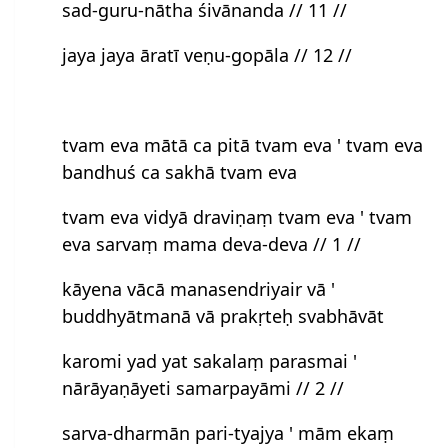
sad-guru-nātha śivānanda // 11 //
jaya jaya āratī veṇu-gopāla // 12 //
tvam eva mātā ca pitā tvam eva ' tvam eva
bandhuś ca sakhā tvam eva
tvam eva vidyā draviṇaṃ tvam eva ' tvam
eva sarvaṃ mama deva-deva // 1 //
kāyena vācā manasendriyair vā '
buddhyātmanā vā prakṛteḥ svabhāvāt
karomi yad yat sakalaṃ parasmai '
nārāyaṇāyeti samarpayāmi // 2 //
sarva-dharmān pari-tyajya ' mām ekaṃ