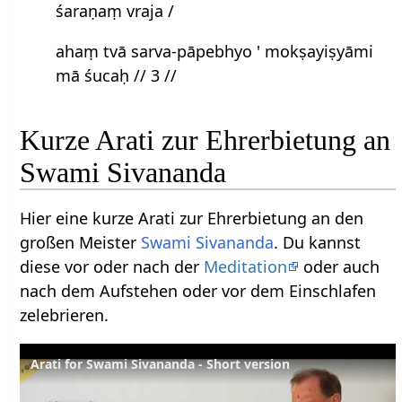
śaraṇaṃ vraja /
ahaṃ tvā sarva-pāpebhyo ' mokṣayiṣyāmi
mā śucaḥ // 3 //
Kurze Arati zur Ehrerbietung an
Swami Sivananda
Hier eine kurze Arati zur Ehrerbietung an den
großen Meister
Swami Sivananda
. Du kannst
diese vor oder nach der
Meditation
oder auch
nach dem Aufstehen oder vor dem Einschlafen
zelebrieren.
Arati for Swami Sivananda - Short version