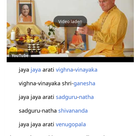
Video laden
YouTube
jaya
jaya
arati
vighna
-
vinayaka
vighna-vinayaka shri-
ganesha
jaya jaya arati
sadguru
-
natha
sadguru-natha
shivananda
jaya jaya arati
venugopala