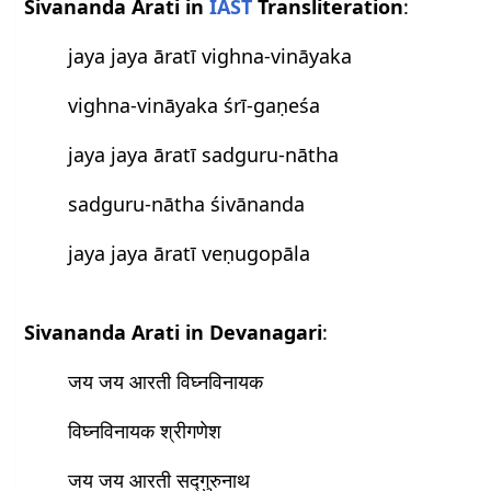
Sivananda Arati in
IAST
Transliteration
:
jaya jaya āratī vighna-vināyaka
vighna-vināyaka śrī-gaṇeśa
jaya jaya āratī sadguru-nātha
sadguru-nātha śivānanda
jaya jaya āratī veṇugopāla
Sivananda Arati in Devanagari
:
जय जय आरती विघ्नविनायक
विघ्नविनायक श्रीगणेश
जय जय आरती सद्गुरुनाथ