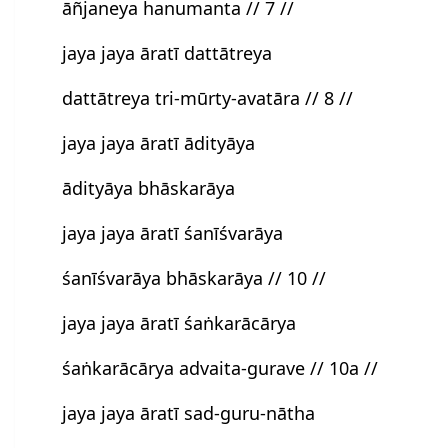
āñjaneya hanumanta // 7 //
jaya jaya āratī dattātreya
dattātreya tri-mūrty-avatāra // 8 //
jaya jaya āratī ādityāya
ādityāya bhāskarāya
jaya jaya āratī śanīśvarāya
śanīśvarāya bhāskarāya // 10 //
jaya jaya āratī śaṅkarācārya
śaṅkarācārya advaita-gurave // 10a //
jaya jaya āratī sad-guru-nātha