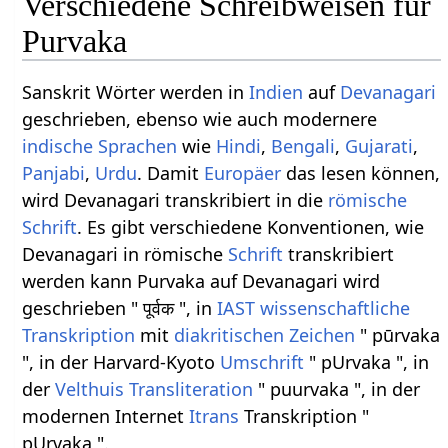
Verschiedene Schreibweisen für
Purvaka
Sanskrit Wörter werden in
Indien
auf
Devanagari
geschrieben, ebenso wie auch modernere
indische Sprachen
wie
Hindi
,
Bengali
,
Gujarati
,
Panjabi
,
Urdu
. Damit
Europäer
das lesen können,
wird Devanagari transkribiert in die
römische
Schrift
. Es gibt verschiedene Konventionen, wie
Devanagari in römische
Schrift
transkribiert
werden kann Purvaka auf Devanagari wird
geschrieben " पूर्वक ", in
IAST
wissenschaftliche
Transkription
mit
diakritischen Zeichen
" pūrvaka
", in der Harvard-Kyoto
Umschrift
" pUrvaka ", in
der
Velthuis
Transliteration
" puurvaka ", in der
modernen Internet
Itrans
Transkription "
pUrvaka ".