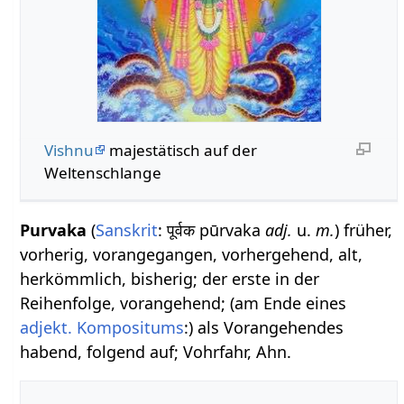
Vishnu
majestätisch auf der
Weltenschlange
Purvaka
(
Sanskrit
: पूर्वक pūrvaka
adj.
u.
m.
) früher,
vorherig, vorangegangen, vorhergehend, alt,
herkömmlich, bisherig; der erste in der
Reihenfolge, vorangehend; (am Ende eines
adjekt. Kompositums
:) als Vorangehendes
habend, folgend auf; Vohrfahr, Ahn.