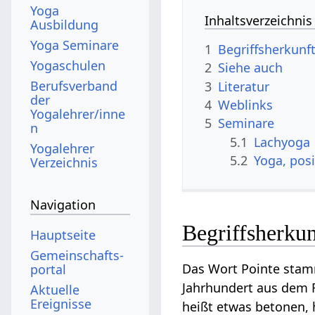
Yoga
Inhaltsverzeichnis
Ausbildung
Yoga Seminare
1
Begriffsherkunf
Yogaschulen
2
Siehe auch
Berufsverband
3
Literatur
der
4
Weblinks
Yogalehrer/inne
5
Seminare
n
5.1
Lachyoga
Yogalehrer
5.2
Yoga, pos
Verzeichnis
Navigation
Begriffsherkun
Hauptseite
Gemeinschafts­
Das Wort Pointe stamm
portal
Jahrhundert aus dem F
Aktuelle
Ereignisse
heißt etwas betonen,