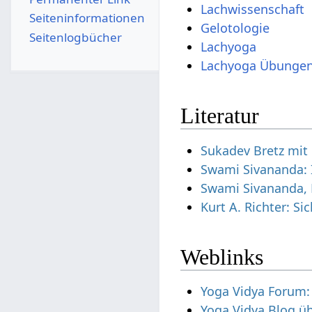
Lachwissenschaft
Seiten­­informationen
Gelotologie
Seitenlogbücher
Lachyoga
Lachyoga Übunge
Literatur
Sukadev Bretz mit 
Swami Sivananda: 
Swami Sivananda, 
Kurt A. Richter: 
Weblinks
Yoga Vidya Forum: 
Yoga Vidya Blog ü