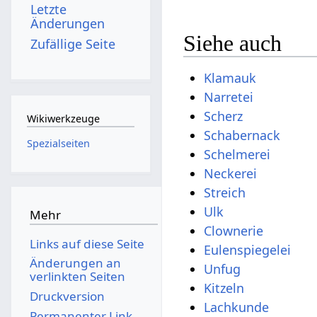
Letzte
Änderungen
Siehe auch
Zufällige Seite
Klamauk
Narretei
Scherz
Wikiwerkzeuge
Schabernack
Spezialseiten
Schelmerei
Neckerei
Streich
Ulk
Mehr
Clownerie
Links auf diese Seite
Eulenspiegelei
Änderungen an
Unfug
verlinkten Seiten
Kitzeln
Druckversion
Lachkunde
Permanenter Link