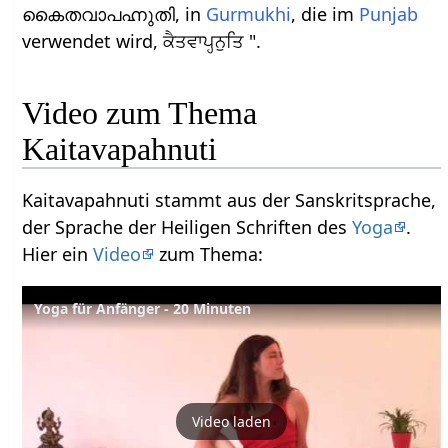
കൈതവാപഹ്നുതി, in
Gurmukhi
, die im
Punjab
verwendet wird, ਕੈਤਵਾਪਹ੍ਨੁਤਿ ".
Video zum Thema
Kaitavapahnuti
Kaitavapahnuti stammt aus der Sanskritsprache,
der Sprache der Heiligen Schriften des
Yoga
.
Hier ein
Video
zum Thema:
Yoga für Anfänger - 20 Minuten
Video laden