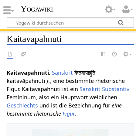
Yogawiki
Kaitavapahnuti
Kaitavapahnuti
,
Sanskrit
कैतवापह्नुति
kaitavāpahnuti
f.
, eine bestimmte rhetorische
Figur. Kaitavapahnuti ist ein
Sanskrit Substantiv
Femininum, also ein Hauptwort weiblichen
Geschlechts
und ist die Bezeichnung für
eine
bestimmte rhetorische
Figur
.