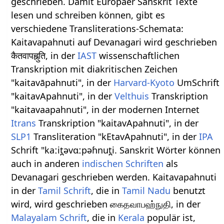
geschrieben. Damit Europäer Sanskrit Texte
lesen und schreiben können, gibt es
verschiedene Transliterations-Schemata:
Kaitavapahnuti auf Devanagari wird geschrieben
कैतवापह्नुति, in der
IAST
wissenschaftlichen
Transkription mit diakritischen Zeichen
"kaitavāpahnuti", in der
Harvard-Kyoto
UmSchrift
"kaitavApahnuti", in der
Velthuis
Transkription
"kaitavaapahnuti", in der modernen Internet
Itrans
Transkription "kaitavApahnuti", in der
SLP1
Transliteration "kEtavApahnuti", in der
IPA
Schrift "kaːit̪əvɑːpəɦnut̪i. Sanskrit Wörter können
auch in anderen
indischen Schriften
als
Devanagari geschrieben werden. Kaitavapahnuti
in der
Tamil Schrift
, die in
Tamil Nadu
benutzt
wird, wird geschrieben கைதவாபஹ்நுதி, in der
Malayalam Schrift
, die in
Kerala
populär ist,