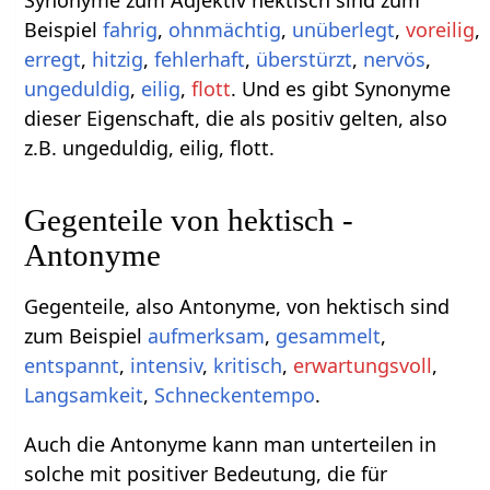
Synonyme zum Adjektiv hektisch sind zum
Beispiel
fahrig
,
ohnmächtig
,
unüberlegt
,
voreilig
,
erregt
,
hitzig
,
fehlerhaft
,
überstürzt
,
nervös
,
ungeduldig
,
eilig
,
flott
. Und es gibt Synonyme
dieser Eigenschaft, die als positiv gelten, also
z.B. ungeduldig, eilig, flott.
Gegenteile von hektisch -
Antonyme
Gegenteile, also Antonyme, von hektisch sind
zum Beispiel
aufmerksam
,
gesammelt
,
entspannt
,
intensiv
,
kritisch
,
erwartungsvoll
,
Langsamkeit
,
Schneckentempo
.
Auch die Antonyme kann man unterteilen in
solche mit positiver Bedeutung, die für