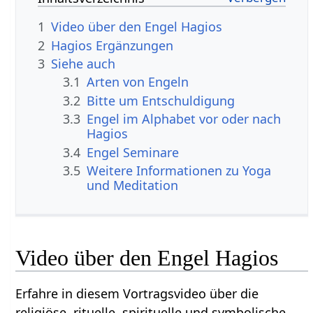
1
Video über den Engel Hagios
2
Hagios Ergänzungen
3
Siehe auch
3.1
Arten von Engeln
3.2
Bitte um Entschuldigung
3.3
Engel im Alphabet vor oder nach
Hagios
3.4
Engel Seminare
3.5
Weitere Informationen zu Yoga
und Meditation
Video über den Engel Hagios
Erfahre in diesem Vortragsvideo über die
religiöse, rituelle, spirituelle und symbolische