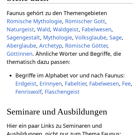
Faunus gehört zu den Themengebieten
Römische Mythologie
,
Römischer Gott
,
Naturgeist
,
Wald
,
Waldgeist
,
Fabelwesen
,
Sagengestalt
,
Mythologie
,
Volksglaube
,
Sage
,
Aberglaube
,
Archetyp
,
Römische Götter
,
Göttinnen
. Ähnliche Wörter und Begriffe, die
thematisch dazu passen:
Begriffe im Alphabet vor und nach Faunus:
Erdgeist
,
Erinnyen
,
Fabeltier
,
Fabelwesen
,
Fee
,
Fenriswolf
,
Flaschengeist
Seminare und Ausbildungen
Hier ein paar Links zu Seminaren und
Ausbildungen, nicht nur zum Thema Faunus: