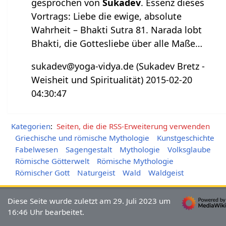
gesprochen von
Sukadev
. Essenz dieses
Vortrags
:
Liebe die ewige, absolute
Wahrheit – Bhakti Sutra 81. Narada lobt
Bhakti, die Gottesliebe über alle Maße…
sukadev@yoga-vidya.de (Sukadev Bretz -
Weisheit und Spiritualität) 2015-02-20
04:30:47
Kategorien
:
Seiten, die die RSS-Erweiterung verwenden
Griechische und römische Mythologie
Kunstgeschichte
Fabelwesen
Sagengestalt
Mythologie
Volksglaube
Römische Götterwelt
Römische Mythologie
Römischer Gott
Naturgeist
Wald
Waldgeist
Diese Seite wurde zuletzt am 29. Juli 2023 um
16:46 Uhr bearbeitet.