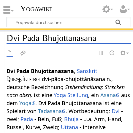
Yogawiki
Dvi Pada Bhujottanasana
Dvi Pada Bhujottanasana
,
Sanskrit
द्विपादभुजोत्तानासन dvi-pāda-bhujottānāsana n.,
deutsche Bezeichnung
Stehendhaltung; Strecken
nach oben,
ist eine
Yoga Stellung
, ein
Asana
aus
dem
Yoga
. Dvi Pada Bhujottanasana ist eine
Spielart von
Tadasana
. Wortbedeutung:
Dvi
-
zwei;
Pada
- Bein, Fuß;
Bhuja
- u.a. Arm, Hand,
Rüssel, Kurve, Zweig;
Uttana
- intensive