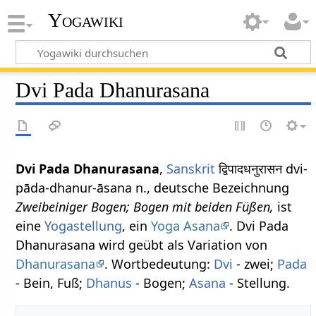
Yogawiki
Dvi Pada Dhanurasana
Dvi Pada Dhanurasana
,
Sanskrit
द्विपादधनुरासन dvi-
pāda-dhanur-āsana n., deutsche Bezeichnung
Zweibeiniger Bogen; Bogen mit beiden Füßen,
ist
eine
Yogastellung
, ein
Yoga Asana
. Dvi Pada
Dhanurasana wird geübt als Variation von
Dhanurasana
. Wortbedeutung:
Dvi
- zwei;
Pada
- Bein, Fuß;
Dhanus
- Bogen;
Asana
- Stellung.