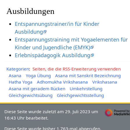
Ausbildungen
Entspannungstrainer/in für Kinder
Ausbildung
Entspannungstraining mit Yogaelementen für
Kinder und Jugendliche (EMYK)
Erlebnispädagogik Ausbildung
Kategorien
:
Seiten, die die RSS-Erweiterung verwenden
Asana
Yoga Übung
Asana mit Sanskrit Bezeichnung
Hatha Yoga
Adhomukha Vrikshasana
Vrikshasana
Asana mit geradem Rücken
Umkehrstellung
Gleichgewichtsübung
Gleichgewichtsstellung
Diese Seite wurde zuletzt am 29. Juli 2023 um
16:43 Uhr bearbeitet.
Diese Seite wurde bisher 1.763-mal abgerufen.