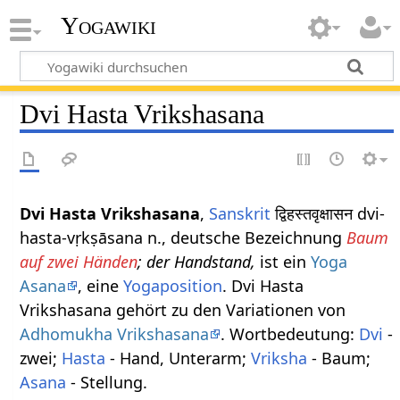
Yogawiki
Dvi Hasta Vrikshasana
Dvi Hasta Vrikshasana
,
Sanskrit
द्विहस्तवृक्षासन dvi-
hasta-vṛkṣāsana n., deutsche Bezeichnung
Baum
auf zwei Händen
; der Handstand,
ist ein
Yoga
Asana
, eine
Yogaposition
. Dvi Hasta
Vrikshasana gehört zu den Variationen von
Adhomukha Vrikshasana
. Wortbedeutung:
Dvi
-
zwei;
Hasta
- Hand, Unterarm;
Vriksha
- Baum;
Asana
- Stellung.