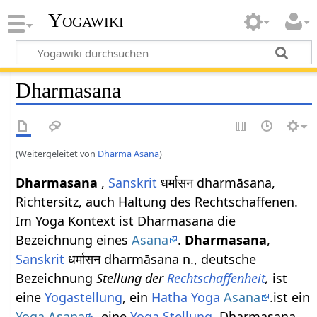
Yogawiki
Dharmasana
(Weitergeleitet von
Dharma Asana
)
Dharmasana
,
Sanskrit
धर्मासन dharmāsana,
Richtersitz, auch Haltung des Rechtschaffenen.
Im Yoga Kontext ist Dharmasana die
Bezeichnung eines
Asana
.
Dharmasana
,
Sanskrit
धर्मासन dharmāsana n., deutsche
Bezeichnung
Stellung der
Rechtschaffenheit
,
ist
eine
Yogastellung
, ein
Hatha Yoga
Asana
.ist ein
Yoga Asana
, eine
Yoga Stellung
. Dharmasana