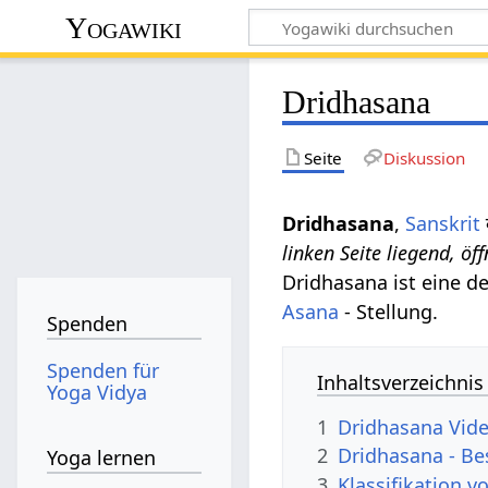
Yogawiki
Dridhasana
Seite
Diskussion
Dridhasana
,
Sanskrit
linken Seite liegend, ö
Dridhasana ist eine d
Asana
- Stellung.
Spenden
Spenden für
Inhaltsverzeichnis
Yoga Vidya
1
Dridhasana Vid
2
Dridhasana - Be
Yoga lernen
3
Klassifikation 