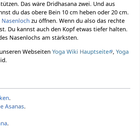
tützen. Das wäre Dridhasana zwei. Und aus
nnst du das obere Bein 10 cm heben oder 20 cm.
s
Nasenloch
zu öffnen. Wenn du also das rechte
st. Du kannst auch den Kopf etwas tiefer halten.
 des Nasenlochs am stärksten.
f unseren Webseiten
Yoga Wiki Hauptseite
,
Yoga
id.
cken
.
de Asanas
.
ana
.