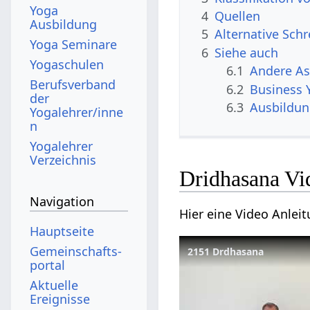
Yoga
4
Quellen
Ausbildung
5
Alternative Sch
Yoga Seminare
6
Siehe auch
Yogaschulen
6.1
Andere A
Berufsverband
6.2
Business 
der
6.3
Ausbildu
Yogalehrer/inne
n
Yogalehrer
Verzeichnis
Dridhasana Vi
Navigation
Hier eine Video Anlei
Hauptseite
Gemeinschafts­
2151 Drdhasana
portal
Aktuelle
Ereignisse