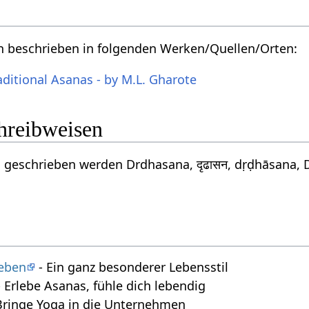
n beschrieben in folgenden Werken/Quellen/Orten:
aditional Asanas - by M.L. Gharote
chreibweisen
 geschrieben werden Drdhasana, दृढासन, dṛḍhāsana, 
leben
- Ein ganz besonderer Lebensstil
 Erlebe Asanas, fühle dich lebendig
Bringe Yoga in die Unternehmen