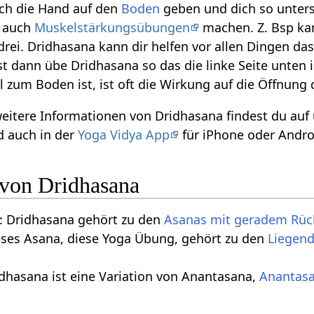
uch die Hand auf den
Boden
geben und dich so unters
u auch
Muskelstärkungsübungen
machen. Z. Bsp ka
rei. Dridhasana kann dir helfen vor allen Dingen da
t dann übe Dridhasana so das die linke Seite unten i
l zum Boden ist, ist oft die Wirkung auf die Öffnung
weitere Informationen von Dridhasana findest du au
 auch in der
Yoga Vidya App
für iPhone oder Andro
 von Dridhasana
 Dridhasana gehört zu den
Asanas mit geradem Rü
eses Asana, diese Yoga Übung, gehört zu den
Liegen
dhasana ist eine Variation von Anantasana,
Anantas