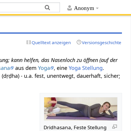
Anonym
Quelltext anzeigen
Versionsgeschichte
lung; kann helfen, das Nasenloch zu öffnen (auf der
sana
aus dem
Yoga
, eine
Yoga Stellung
.
a
(dṛḍha) - u.a. fest, unentwegt, dauerhaft, sicher;
Dridhasana, Feste Stellung