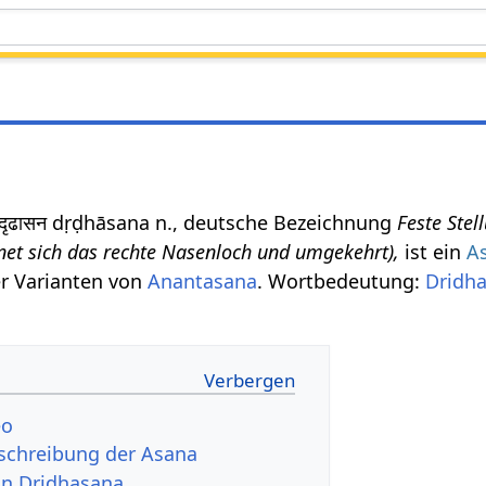
दृढासन dṛḍhāsana n., deutsche Bezeichnung
Feste Stel
ffnet sich das rechte Nasenloch und umgekehrt),
ist ein
A
er Varianten von
Anantasana
. Wortbedeutung:
Dridh
eo
schreibung der Asana
von Dridhasana