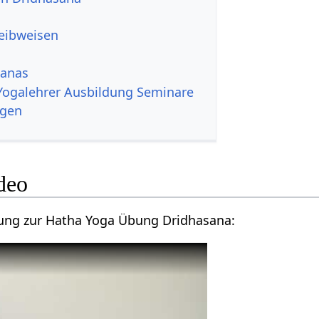
reibweisen
sanas
Yogalehrer Ausbildung Seminare
ngen
deo
tung zur Hatha Yoga Übung Dridhasana: