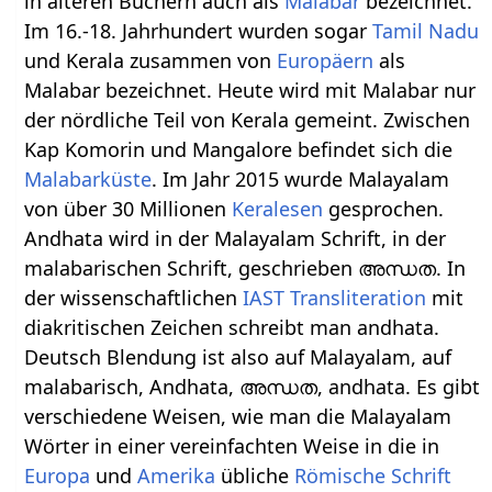
in älteren Büchern auch als
Malabar
bezeichnet.
Im 16.-18. Jahrhundert wurden sogar
Tamil Nadu
und Kerala zusammen von
Europäern
als
Malabar bezeichnet. Heute wird mit Malabar nur
der nördliche Teil von Kerala gemeint. Zwischen
Kap Komorin und Mangalore befindet sich die
Malabarküste
. Im Jahr 2015 wurde Malayalam
von über 30 Millionen
Keralesen
gesprochen.
Andhata wird in der Malayalam Schrift, in der
malabarischen Schrift, geschrieben അന്ധത. In
der wissenschaftlichen
IAST Transliteration
mit
diakritischen Zeichen schreibt man andhata.
Deutsch Blendung ist also auf Malayalam, auf
malabarisch, Andhata, അന്ധത, andhata. Es gibt
verschiedene Weisen, wie man die Malayalam
Wörter in einer vereinfachten Weise in die in
Europa
und
Amerika
übliche
Römische Schrift