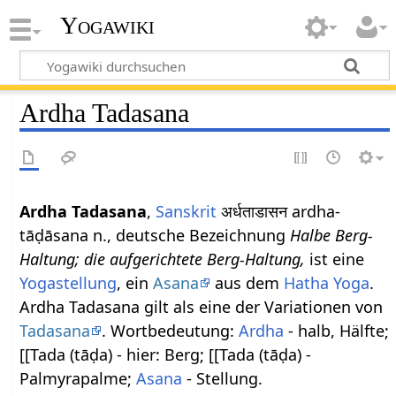
Yogawiki
Ardha Tadasana
Ardha Tadasana
,
Sanskrit
अर्धताडासन ardha-
tāḍāsana n., deutsche Bezeichnung
Halbe Berg-
Haltung; die aufgerichtete Berg-Haltung,
ist eine
Yogastellung
, ein
Asana
aus dem
Hatha Yoga
.
Ardha Tadasana gilt als eine der Variationen von
Tadasana
. Wortbedeutung:
Ardha
- halb, Hälfte;
[[Tada (tāḍa) - hier: Berg; [[Tada (tāḍa) -
Palmyrapalme;
Asana
- Stellung.