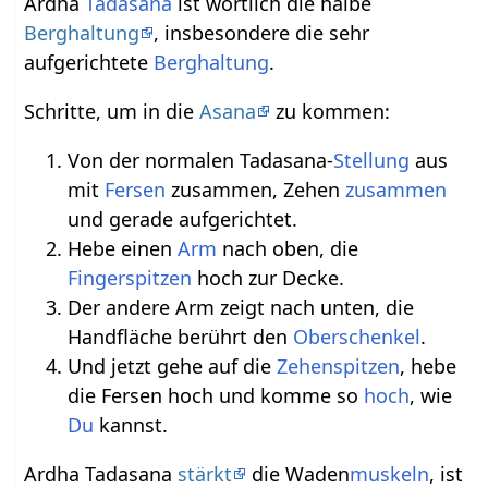
Ardha
Tadasana
ist wörtlich die halbe
Berghaltung
, insbesondere die sehr
aufgerichtete
Berghaltung
.
Schritte, um in die
Asana
zu kommen:
Von der normalen Tadasana-
Stellung
aus
mit
Fersen
zusammen, Zehen
zusammen
und gerade aufgerichtet.
Hebe einen
Arm
nach oben, die
Fingerspitzen
hoch zur Decke.
Der andere Arm zeigt nach unten, die
Handfläche berührt den
Oberschenkel
.
Und jetzt gehe auf die
Zehenspitzen
, hebe
die Fersen hoch und komme so
hoch
, wie
Du
kannst.
Ardha Tadasana
stärkt
die Waden
muskeln
, ist