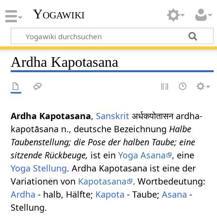
Yogawiki
Ardha Kapotasana
Ardha Kapotasana
,
Sanskrit
अर्धकपोतासन ardha-
kapotāsana n., deutsche Bezeichnung
Halbe
Taubenstellung; die Pose der halben Taube; eine
sitzende Rückbeuge,
ist ein
Yoga Asana
, eine
Yoga Stellung
. Ardha Kapotasana ist eine der
Variationen von
Kapotasana
. Wortbedeutung:
Ardha
- halb, Hälfte;
Kapota
- Taube;
Asana
-
Stellung.