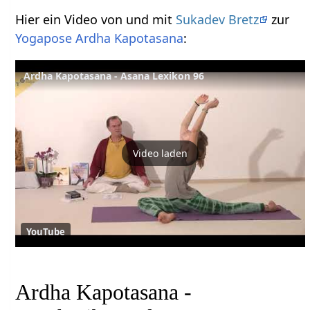
Hier ein Video von und mit
Sukadev Bretz
zur
Yogapose
Ardha
Kapotasana
:
Ardha Kapotasana - Asana Lexikon 96
Video laden
YouTube
Ardha Kapotasana -