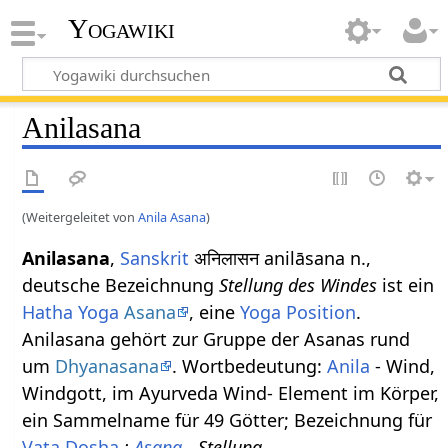
Yogawiki
Anilasana
(Weitergeleitet von
Anila Asana
)
Anilasana
,
Sanskrit
अनिलासन anilāsana n.,
deutsche Bezeichnung
Stellung des Windes
ist ein
Hatha Yoga
Asana
, eine
Yoga Position
.
Anilasana gehört zur Gruppe der Asanas rund
um
Dhyanasana
. Wortbedeutung:
Anila
- Wind,
Windgott, im Ayurveda Wind- Element im Körper,
ein Sammelname für 49 Götter; Bezeichnung für
Vata
Dosha
,
;
Asana
- Stellung.