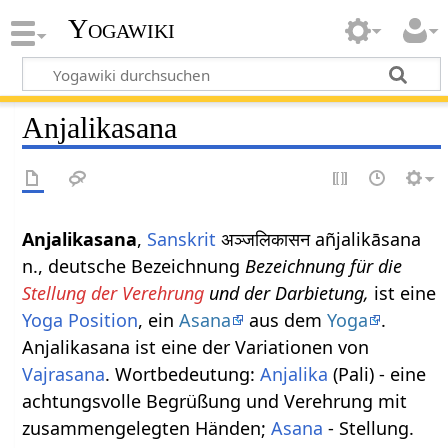
Yogawiki
Anjalikasana
Anjalikasana
,
Sanskrit
अञ्जलिकासन añjalikāsana
n., deutsche Bezeichnung
Bezeichnung für die
Stellung der Verehrung
und der Darbietung,
ist eine
Yoga Position
, ein
Asana
aus dem
Yoga
.
Anjalikasana ist eine der Variationen von
Vajrasana
. Wortbedeutung:
Anjalika
(Pali) - eine
achtungsvolle Begrüßung und Verehrung mit
zusammengelegten Händen;
Asana
- Stellung.