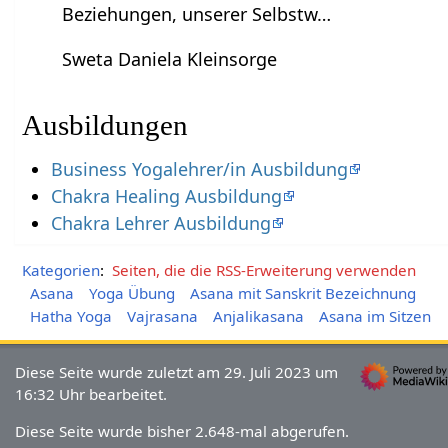
Beziehungen, unserer Selbstw…
Sweta Daniela Kleinsorge
Ausbildungen
Business Yogalehrer/in Ausbildung
Chakra Healing Ausbildung
Chakra Lehrer Ausbildung
Kategorien
:
Seiten, die die RSS-Erweiterung verwenden
Asana
Yoga Übung
Asana mit Sanskrit Bezeichnung
Hatha Yoga
Vajrasana
Anjalikasana
Asana im Sitzen
Diese Seite wurde zuletzt am 29. Juli 2023 um
16:32 Uhr bearbeitet.
Diese Seite wurde bisher 2.648-mal abgerufen.