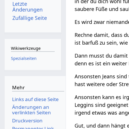
in der du dich wohl f
Letzte
saubere Füße und saub
Änderungen
Zufällige Seite
Es wird zwar niemande
Rechne damit, dass du
ist barfuß zu sein, wi
Wikiwerkzeuge
Dann musst du damit re
Spezialseiten
denn es ist ein weite
Ansonsten Jeans sind t
hast weitere oder Stre
Mehr
Ansonsten kann es irg
Links auf diese Seite
Leggins sind geeignet
Änderungen an
irgend etwas was ang
verlinkten Seiten
Druckversion
Gut, und dann hängt e
Permanenter Link