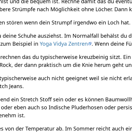
ühlst und die bequem ist. Rechne damit das du eventu
ere Strümpfe nach Möglichkeit ohne Löcher. Dann k
n stören wenn dein Strumpf irgendwo ein Loch hat. Ab
 deine Schuhe ausziehst. Im Normalfall behälst du d
e zum Beispiel in
Yoga Vidya Zentren
. Wenn deine Fü
chnen das du typischerweise kreuzbeinig sitzt. Ein R
r Rock, der dann praktisch um die Knie herum geht u
ypischerweise auch nicht geeignet weil sie nicht erl
tch Jeans.
end ein Stretch Stoff sein oder es können Baumwollho
 oder eben auch so Indische Pluderhosen oder persi
enehm ist.
s von der Temperatur ab. Im Sommer reicht auch ein 