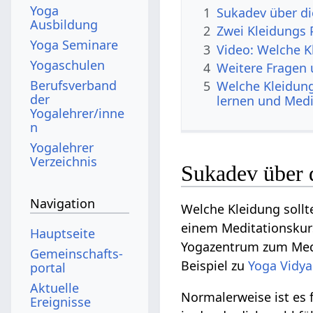
Yoga
1
Sukadev über di
Ausbildung
2
Zwei Kleidungs 
Yoga Seminare
3
Video: Welche K
Yogaschulen
4
Weitere Fragen
Berufsverband
5
Welche Kleidun
der
lernen und Medi
Yogalehrer/inne
n
Yogalehrer
Verzeichnis
Sukadev über d
Navigation
Welche Kleidung soll
einem Meditationskur
Hauptseite
Yogazentrum zum Medi
Gemeinschafts­
Beispiel zu
Yoga Vidya
portal
Aktuelle
Normalerweise ist es f
Ereignisse