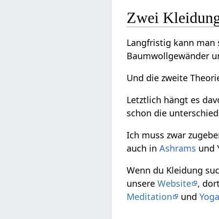
Zwei Kleidung
Langfristig kann man 
Baumwollgewänder und
Und die zweite Theori
Letztlich hängt es dav
schon die unterschied
Ich muss zwar zugeben
auch in
Ashrams
und Y
Wenn du Kleidung suc
unsere
Website
, do
Meditation
und
Yog