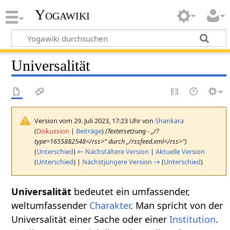
Yogawiki
Universalität
Version vom 29. Juli 2023, 17:23 Uhr von
Shankara
(
Diskussion
|
Beiträge
)
(Textersetzung - „/?
type=1655882548</rss>“ durch „/rssfeed.xml</rss>“)
(
Unterschied
)
← Nächstältere Version
|
Aktuelle Version
(
Unterschied
) |
Nächstjüngere Version →
(
Unterschied
)
Universalität‏‎
bedeutet ein umfassender,
weltumfassender
Charakter
. Man spricht von der
Universalität einer Sache oder einer
Institution
.