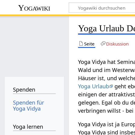
Yogawiki
Yoga Urlaub D
Seite
Diskussion
Yoga Vidya hat Semin
Wald und im Westerwal
Häuser ist, und welch
Yoga Urlaub
geht ebe
Spenden
einigen der attraktiv
Spenden für
gelegen. Egal ob du d
Yoga Vidya
verbringen willst - be
Yoga Vidya ist ja Eur
Yoga lernen
Yoga Vidya sind insbe