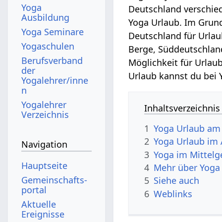
Yoga
Deutschland verschied
Ausbildung
Yoga Urlaub. Im Grun
Yoga Seminare
Deutschland für Urlaub
Yogaschulen
Berge, Süddeutschland,
Berufsverband
Möglichkeit für Urlau
der
Urlaub kannst du bei 
Yogalehrer/inne
n
Yogalehrer
Inhaltsverzeichnis
Verzeichnis
1
Yoga Urlaub am
2
Yoga Urlaub im 
Navigation
3
Yoga im Mittelg
Hauptseite
4
Mehr über Yoga
Gemeinschafts­
5
Siehe auch
portal
6
Weblinks
Aktuelle
Ereignisse