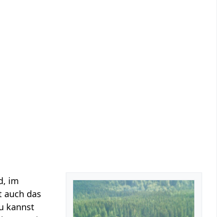
d, im
t auch das
u kannst