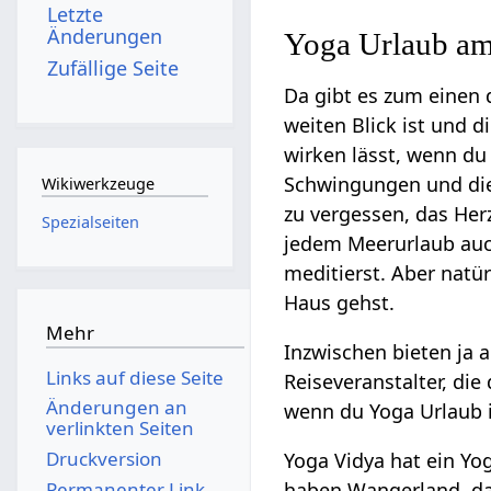
Letzte
Änderungen
Yoga Urlaub a
Zufällige Seite
Da gibt es zum einen 
weiten Blick ist und 
wirken lässt, wenn du
Schwingungen und die 
Wikiwerkzeuge
zu vergessen, das Her
Spezialseiten
jedem Meerurlaub auc
meditierst. Aber natü
Haus gehst.
Mehr
Inzwischen bieten ja 
Links auf diese Seite
Reiseveranstalter, di
Änderungen an
wenn du Yoga Urlaub i
verlinkten Seiten
Druckversion
Yoga Vidya hat ein Yo
Permanenter Link
haben Wangerland, da