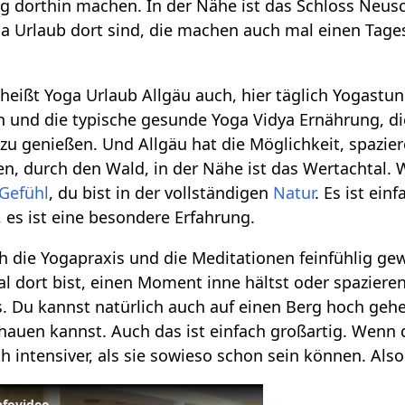
g dorthin machen. In der Nähe ist das Schloss Neu
ga Urlaub dort sind, die machen auch mal einen Tage
 heißt Yoga Urlaub Allgäu auch, hier täglich Yogastu
 und die typische gesunde Yoga Vidya Ernährung, die
 zu genießen. Und Allgäu hat die Möglichkeit, spazie
n, durch den Wald, in der Nähe ist das Wertachtal.
Gefühl
, du bist in der vollständigen
Natur
. Es ist ein
h, es ist eine besondere Erfahrung.
 die Yogapraxis und die Meditationen feinfühlig ge
 dort bist, einen Moment inne hältst oder spazieren g
. Du kannst natürlich auch auf einen Berg hoch geh
chauen kannst. Auch das ist einfach großartig. Wenn 
 intensiver, als sie sowieso schon sein können. Als
nfovideo