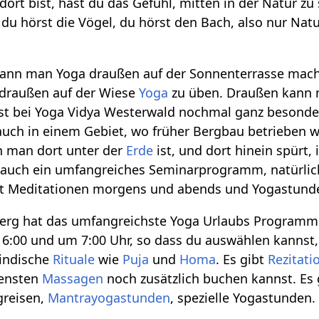
ort bist, hast du das Gefühl, mitten in der Natur zu 
, du hörst die Vögel, du hörst den Bach, also nur Nat
ann man Yoga draußen auf der Sonnenterrasse mach
 draußen auf der Wiese
Yoga
zu üben. Draußen kann
ist bei Yoga Vidya Westerwald nochmal ganz besonde
auch in einem Gebiet, wo früher Bergbau betrieben w
n man dort unter der
Erde
ist, und dort hinein spürt,
 auch ein umfangreiches Seminarprogramm, natürlich
Meditationen morgens und abends und Yogastunde
erg hat das umfangreichste Yoga Urlaubs Programm.
6:00 und um 7:00 Uhr, so dass du auswählen kannst,
e indische
Rituale
wie
Puja
und
Homa
. Es gibt
Rezitati
densten
Massagen
noch zusätzlich buchen kannst. Es 
greisen,
Mantrayogastunden
, spezielle Yogastunden.