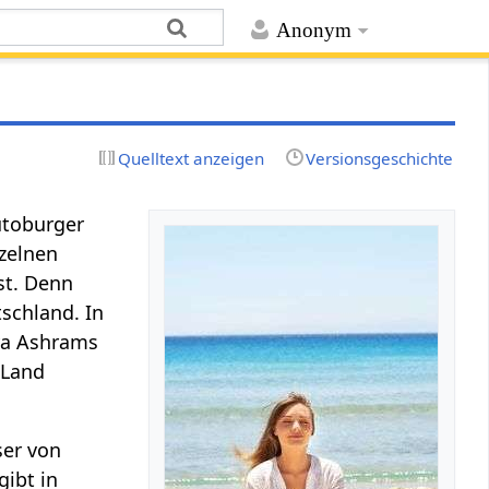
Anonym
Quelltext anzeigen
Versionsgeschichte
utoburger
nzelnen
st. Denn
schland. In
dya Ashrams
 Land
ser von
gibt in