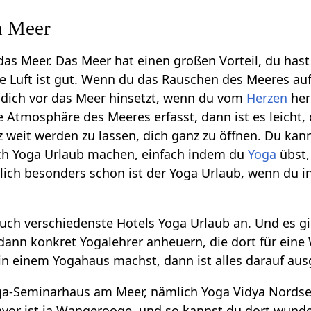
m Meer
das Meer. Das Meer hat einen großen Vorteil, du hast
die Luft ist gut. Wenn du das Rauschen des Meeres auf
 dich vor das Meer hinsetzt, wenn du vom
Herzen
her
Atmosphäre des Meeres erfasst, dann ist es leicht, 
z weit werden zu lassen, dich ganz zu öffnen. Du kan
h Yoga Urlaub machen, einfach indem du
Yoga
übst,
rlich besonders schön ist der Yoga Urlaub, wenn du i
auch verschiedenste Hotels Yoga Urlaub an. Und es g
e dann konkret Yogalehrer anheuern, die dort für eine
n einem Yogahaus machst, dann ist alles darauf ausge
ga-Seminarhaus am Meer, nämlich Yoga Vidya Nordsee.
vor ist ja Wangerooge, und so kannst du dort wund