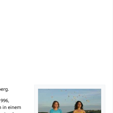
erg.
1996,
h in einem