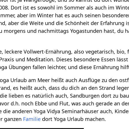
2008. Dort ist es sowohl im Sommer als auch im Wint
er, aber im Winter hat es auch seinen besonderen Re
d, aber die Weite und die Schönheit der Erfahrung is
du morgens und nachmittags Yogastunden hast, du 
, leckere Vollwert-Ernährung, also vegetarisch, bio, 
Praxis und Meditation. Dieses besondere Essen lässt 
a Übungen fallen leichter, und diese Ernährung hilft 
oga Urlaub am Meer heißt auch Ausflüge zu den ostfr
rand, es heißt auch, dass du dich an den Strand lege
die lieben es natürlich auch, Sandburgen dort zu ba
avor d.h. noch Ebbe und Flut, was auch gerade an d
ie die anderen Yoga Vidya Seminarhäuser auch, Kind
er ganzen
Familie
dort Yoga Urlaub machen.