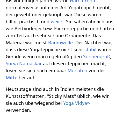
Bis vor einigen Jahren wurde
Hatha Yoga
normalerweise auf einer Art Yogateppich geübt,
der gewebt oder geknüpft war. Diese waren
billig, praktisch und
weich
. Sie sahen ähnlich aus
wie Bettvorleger bzw. Flickenteppiche und hatten
zum Teil auch sehr schöne Ornamente. Das
Material war meist
Baumwolle
. Der Nachteil war,
dass diese Yogateppiche nicht sehr
stabil
waren.
Gerade wenn man regelmäßig den
Sonnengruß
,
Surya Namaskar
auf diesen Teppichen macht,
lösen sie sich nach ein paar
Monaten
von der
Mitte
her auf.
Heutzutage sind auch in Indien meistens die
Kunststoffmatten, "Sticky Mats" üblich, wie wir
sie auch überwiegend bei
Yoga Vidya
verwenden.