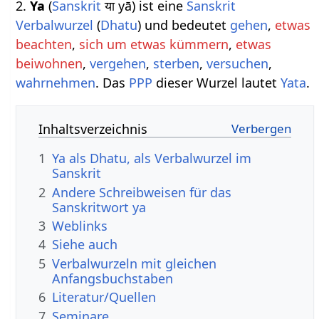
2.
Ya
(
Sanskrit
या yā) ist eine
Sanskrit
Verbalwurzel
(
Dhatu
) und bedeutet
gehen
,
etwas
beachten
,
sich um etwas kümmern
,
etwas
beiwohnen
,
vergehen
,
sterben
,
versuchen
,
wahrnehmen
. Das
PPP
dieser Wurzel lautet
Yata
.
Inhaltsverzeichnis
1
Ya als Dhatu, als Verbalwurzel im
Sanskrit
2
Andere Schreibweisen für das
Sanskritwort ya
3
Weblinks
4
Siehe auch
5
Verbalwurzeln mit gleichen
Anfangsbuchstaben
6
Literatur/Quellen
7
Seminare