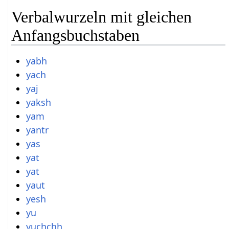
Verbalwurzeln mit gleichen
Anfangsbuchstaben
yabh
yach
yaj
yaksh
yam
yantr
yas
yat
yat
yaut
yesh
yu
yuchchh