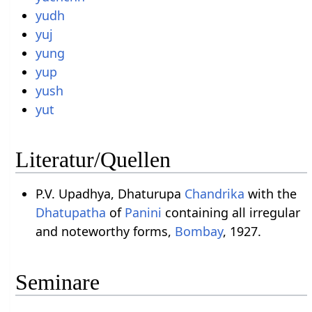
yudh
yuj
yung
yup
yush
yut
Literatur/Quellen
P.V. Upadhya, Dhaturupa
Chandrika
with the
Dhatupatha
of
Panini
containing all irregular
and noteworthy forms,
Bombay
, 1927.
Seminare