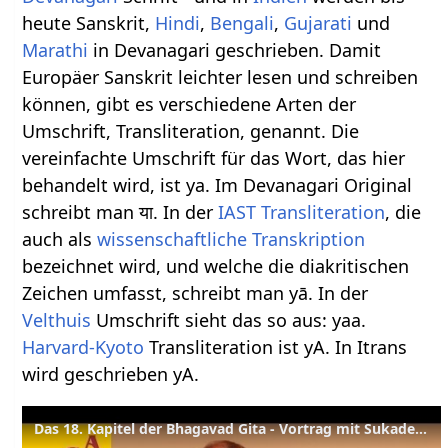
heute Sanskrit,
Hindi
,
Bengali
,
Gujarati
und
Marathi
in Devanagari geschrieben. Damit
Europäer Sanskrit leichter lesen und schreiben
können, gibt es verschiedene Arten der
Umschrift, Transliteration, genannt. Die
vereinfachte Umschrift für das Wort, das hier
behandelt wird, ist ya. Im Devanagari Original
schreibt man या. In der
IAST
Transliteration
, die
auch als
wissenschaftliche Transkription
bezeichnet wird, und welche die diakritischen
Zeichen umfasst, schreibt man yā. In der
Velthuis
Umschrift sieht das so aus: yaa.
Harvard-Kyoto
Transliteration ist yA. In Itrans
wird geschrieben yA.
Das 18. Kapitel der Bhagavad Gita - Vortrag mit Sukadev Bretz