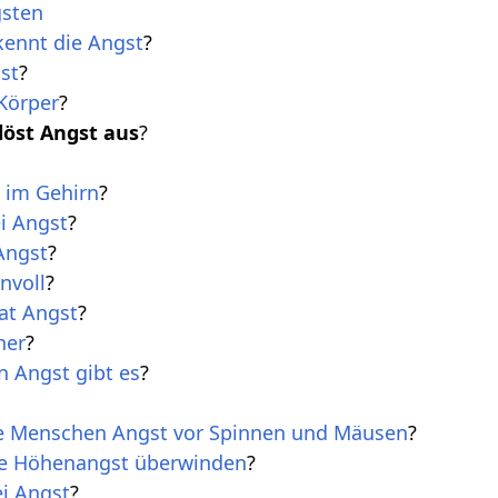
gsten
kennt die Angst
?
st
?
Körper
?
öst Angst aus
?
 im Gehirn
?
i Angst
?
Angst
?
nvoll
?
at Angst
?
her
?
 Angst gibt es
?
e Menschen Angst vor Spinnen und Mäusen
?
ne Höhenangst überwinden
?
ei Angst
?