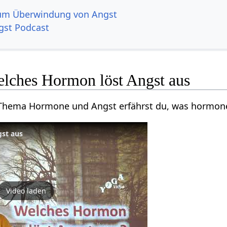
um Überwindung von Angst
st Podcast
elches Hormon löst Angst aus
Thema Hormone und Angst erfährst du, was hormonel
st aus
Video laden