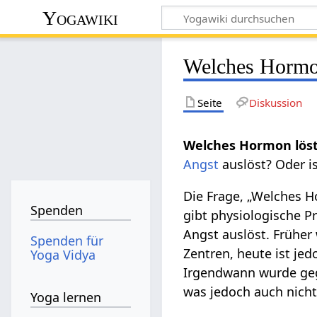
Yogawiki
Welches Hormon
Seite
Diskussion
Welches Hormon löst
Angst
auslöst? Oder i
Die Frage, „Welches Ho
Spenden
gibt physiologische P
Angst auslöst. Frühe
Spenden für
Zentren, heute ist jed
Yoga Vidya
Irgendwann wurde geg
was jedoch auch nicht 
Yoga lernen