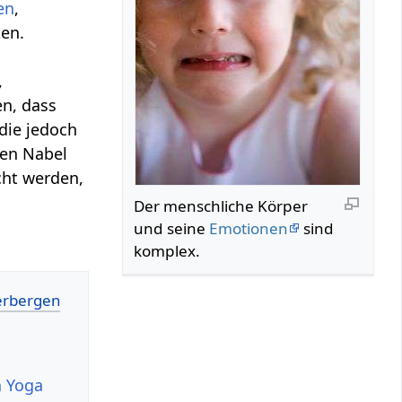
en
,
en.
,
n, dass
 die jedoch
hen Nabel
cht werden,
Der menschliche Körper
und seine
Emotionen
sind
komplex.
a Yoga