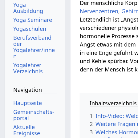
Der menschliche Körpe
Yoga
Ausbildung
Nervenzentren
,
Gehir
Letztendlich ist „An
Yoga Seminare
verschiedener physiol
Yogaschulen
hormonelle Prozesse 
Berufsverband
der
Angst etwas mit dem
Yogalehrer/inne
in eine Enge geführt w
n
und Kehle spürbar. Vo
Yogalehrer
denn der Mensch ist 
Verzeichnis
Navigation
Hauptseite
Inhaltsverzeichnis
Gemeinschafts­
1
Info-Video: Wel
portal
2
Weitere Fragen
Aktuelle
3
Welches Hormon 
Ereignisse