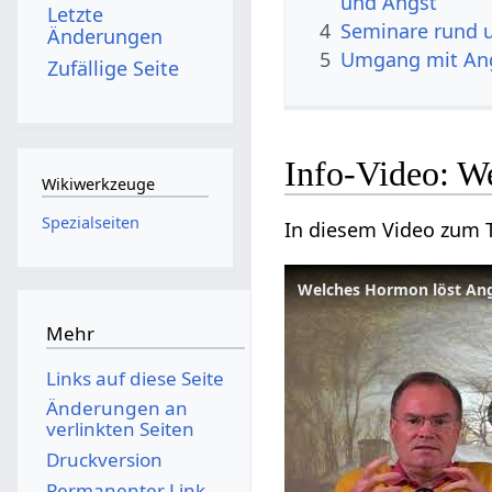
und Angst
Letzte
4
Seminare rund 
Änderungen
5
Umgang mit Ang
Zufällige Seite
Info-Video: W
Wikiwerkzeuge
Spezialseiten
In diesem Video zum 
Welches Hormon löst Ang
Mehr
Links auf diese Seite
Änderungen an
verlinkten Seiten
Druckversion
Permanenter Link