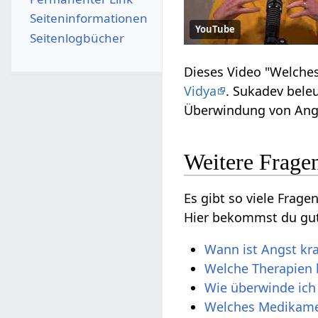
Seiten­­informationen
YouTube
Seitenlogbücher
Dieses Video "Welche
Vidya
. Sukadev bele
Überwindung von Angs
Weitere Frage
Es gibt so viele Fra
Hier bekommst du gut
Wann ist Angst kr
Welche Therapien 
Wie überwinde ich
Welches Medikame