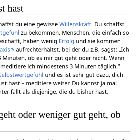
t hast
haffst du eine gewisse
Willenskraft
. Du schaffst
tgefühl
zu bekommen. Menschen, die einfach so
eschafft, haben wenig
Erfolg
und sie kommen
axis
aufrechterhältst, bei der du z.B. sagst: „Ich
 3 Minuten, ob es mir gut geht oder nicht. Wenn
, meditiere ich mindestens 3 Minuten täglich.“
Selbstwertgefühl
und es ist sehr gut dazu, dich
t hast – meditiere weiter. Du kannst ja mal
ter fällt als diejenige, die du bisher hast.
geht oder weniger gut geht, ob