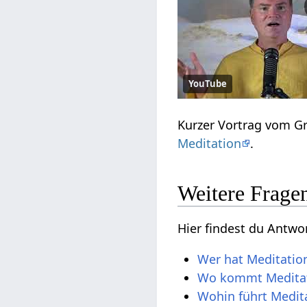
YouTube
Kurzer Vortrag vom G
Meditation
.
Weitere Frage
Hier findest du Antw
Wer hat Meditatio
Wo kommt Meditat
Wohin führt Medit