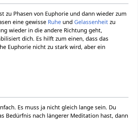
t zu Phasen von Euphorie und dann wieder zum
Phasen eine gewisse
Ruhe
und
Gelassenheit
zu
ng wieder in die andere Richtung geht,
ilisiert dich. Es hilft zum einen, dass das
e Euphorie nicht zu stark wird, aber ein
nfach. Es muss ja nicht gleich lange sein. Du
s Bedürfnis nach längerer Meditation hast, dann