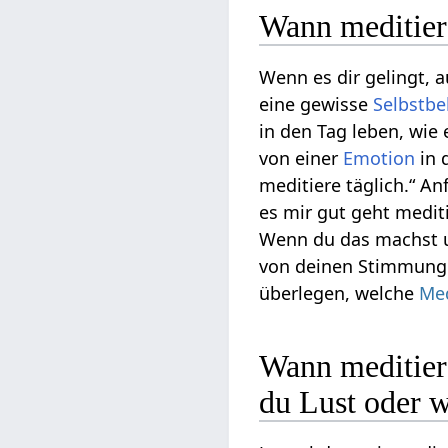
Wann meditier
Wenn es dir gelingt, 
eine gewisse
Selbstb
in den Tag leben, wi
von einer
Emotion
in 
meditiere täglich.“ A
es mir gut geht mediti
Wenn du das machst un
von deinen Stimmungen
überlegen, welche
Med
Wann meditiere
du Lust oder w