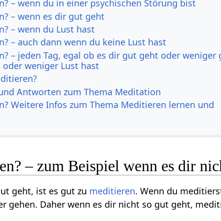
? – wenn du in einer psychischen Störung bist
? – wenn es dir gut geht
? – wenn du Lust hast
? – auch dann wenn du keine Lust hast
? – jeden Tag, egal ob es dir gut geht oder weniger 
t oder weniger Lust hast
ditieren?
 und Antworten zum Thema Meditation
n? Weitere Infos zum Thema Meditieren lernen und
n? – zum Beispiel wenn es dir nich
ut geht, ist es gut zu
meditieren
. Wenn du meditierst
er gehen. Daher wenn es dir nicht so gut geht, medit