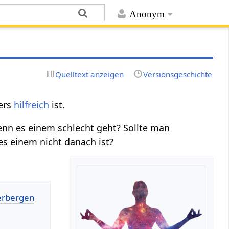
Anonym
Quelltext anzeigen
Versionsgeschichte
ers
hilfreich
ist.
enn es einem schlecht geht? Sollte man
es einem nicht danach ist?