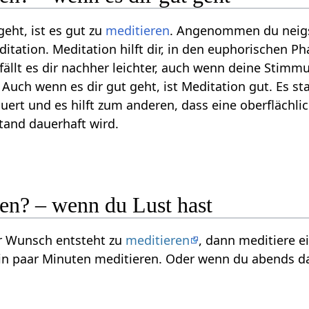
eht, ist es gut zu
meditieren
. Angenommen du neigs
ditation. Meditation hilft dir, in den euphorischen 
lt es dir nachher leichter, auch wenn deine Stimmu
Auch wenn es dir gut geht, ist Meditation gut. Es stab
ert und es hilft zum anderen, dass eine oberflächlich
and dauerhaft wird.
en? – wenn du Lust hast
r Wunsch entsteht zu
meditieren
, dann meditiere ei
in paar Minuten meditieren. Oder wenn du abends da