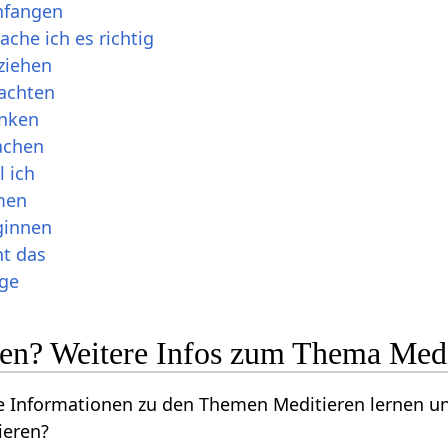
anfangen
ache ich es richtig
ziehen
achten
enken
achen
l ich
men
ginnen
ht das
nge
en? Weitere Infos zum Thema Medit
re Informationen zu den Themen Meditieren lernen u
ieren?