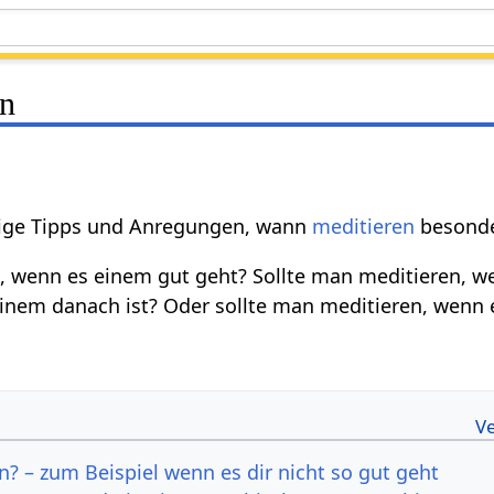
en
nige Tipps und Anregungen, wann
meditieren
besond
, wenn es einem gut geht? Sollte man meditieren, w
inem danach ist? Oder sollte man meditieren, wenn 
? – zum Beispiel wenn es dir nicht so gut geht