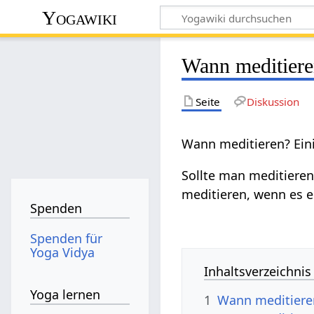
Yogawiki
Wann meditier
Seite
Diskussion
Wann meditieren? Ei
Sollte man meditieren
meditieren, wenn es e
Spenden
Spenden für
Yoga Vidya
Inhaltsverzeichnis
Yoga lernen
1
Wann meditieren