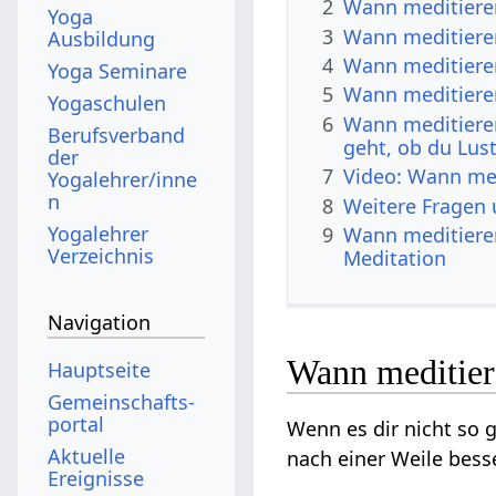
2
Wann meditieren
Yoga
3
Wann meditieren
Ausbildung
4
Wann meditieren
Yoga Seminare
5
Wann meditieren
Yogaschulen
6
Wann meditieren
Berufsverband
geht, ob du Lus
der
7
Video: Wann me
Yogalehrer/inne
n
8
Weitere Fragen
Yogalehrer
9
Wann meditiere
Verzeichnis
Meditation
Navigation
Wann meditiere
Hauptseite
Gemeinschafts­
portal
Wenn es dir nicht so g
Aktuelle
nach einer Weile bess
Ereignisse