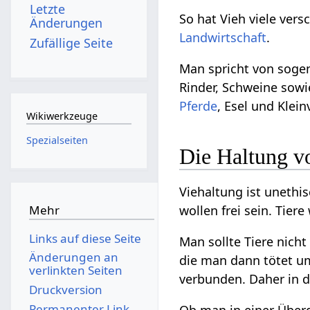
Letzte
So hat Vieh viele ver
Änderungen
Landwirtschaft
.
Zufällige Seite
Man spricht von sogen
Rinder, Schweine sowi
Pferde
, Esel und Klei
Wikiwerkzeuge
Spezialseiten
Die Haltung v
Viehaltung ist uneth
wollen frei sein. Tiere
Mehr
Links auf diese Seite
Man sollte Tiere nich
Änderungen an
die man dann tötet u
verlinkten Seiten
verbunden. Daher in 
Druckversion
Permanenter Link
Ob man in einer Überg