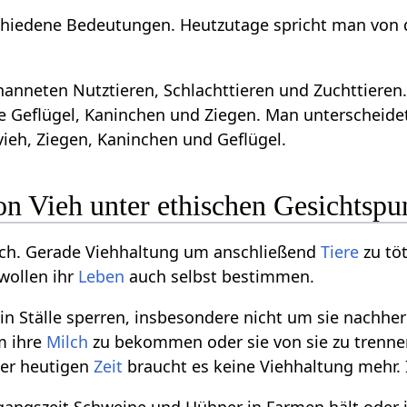
schiedene Bedeutungen. Heutzutage spricht man von d
anneten Nutztieren, Schlachttieren und Zuchttieren. 
e Geflügel, Kaninchen und Ziegen. Man unterscheide
nvieh, Ziegen, Kaninchen und Geflügel.
on Vieh unter ethischen Gesichtspu
isch. Gerade Viehhaltung um anschließend
Tiere
zu töt
 wollen ihr
Leben
auch selbst bestimmen.
t in Ställe sperren, insbesondere nicht um sie nachh
m ihre
Milch
zu bekommen oder sie von sie zu trenne
der heutigen
Zeit
braucht es keine Viehhaltung mehr. In
angszeit Schweine und Hühner in Farmen hält oder i