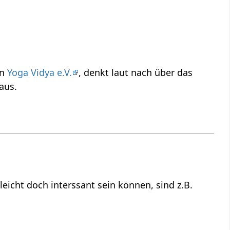
on
Yoga Vidya e.V.
, denkt laut nach über das
aus.
ziehung stehen mit Vieh‏‎, aber für dich vielleicht doch interssant sein können, sind z.B.