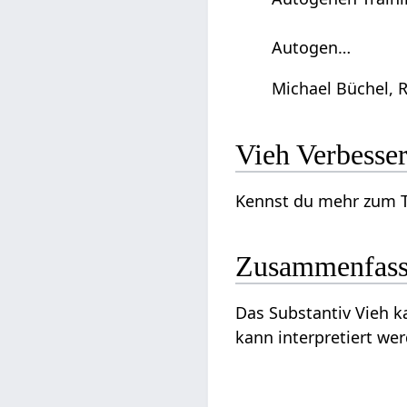
Autogen…
Michael Büchel, 
Vieh‏‎ Ver
Zusammenfas
Das Substantiv Vieh‏‎ kann genauer betrachten aus dem Blickwinkel von Landwirtschaft, Küche, Essen, Nahrung, Trinken und
kann interpretiert we