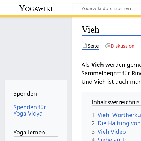
Yogawiki
Vieh
Seite
Diskussion
Als
werden gerne
Sammelbegriff für Rin
Und Vieh ist auch man
Spenden
Inhaltsverzeichnis
Spenden für
Yoga Vidya
1
Vieh: Wortherk
2
Die Haltung von
3
Vieh‏‎ Video
Yoga lernen
4
Siehe auch