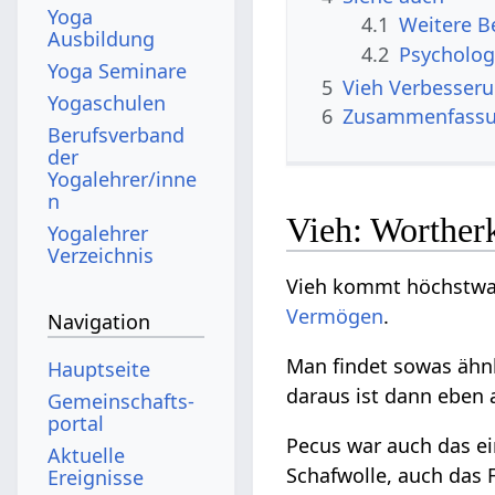
Yoga
4.1
Ausbildung
4.2
Psycholog
Yoga Seminare
5
Vieh‏‎ Verbe
Yogaschulen
6
Zusammenfass
Berufsverband
der
Yogalehrer/inne
n
Vieh: Worther
Yogalehrer
Verzeichnis
Vieh kommt höchstwahr
Vermögen
.
Navigation
Man findet sowas ähnl
Hauptseite
daraus ist dann eben 
Gemeinschafts­
portal
Pecus war auch das ei
Aktuelle
Schafwolle, auch das F
Ereignisse