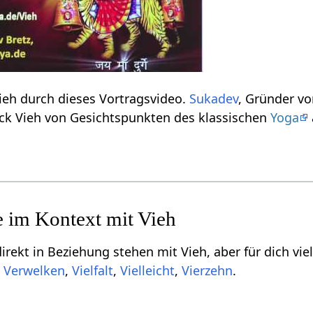
Erfahre einiges über Vieh‏‎ durch dieses Vortragsvideo.
Sukadev
, Gründer v
Wort bzw. den Ausdruck Vieh‏‎ von Gesichtspunkten des klassischen
Yoga
Einige Begriffe, die indirekt in Be
,
,
,
,
.