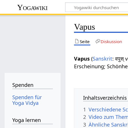
Yogawiki
Vapus
Seite
Diskussion
Vapus
(
Sanskrit
: वपुस्
Erscheinung; Schönhei
Spenden
Spenden für
Inhaltsverzeichnis
Yoga Vidya
1
Verschiedene Sc
2
Video zum The
Yoga lernen
3
Ähnliche Sanskr