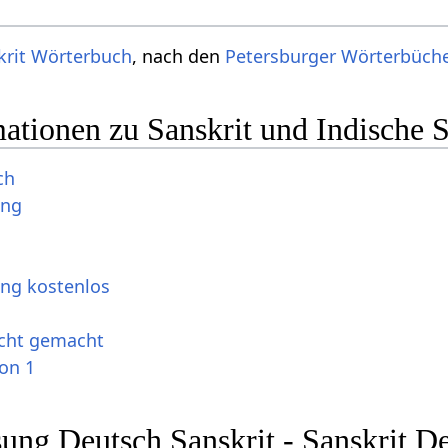
krit Wörterbuch
, nach den
Petersburger Wörterbüch
ationen zu Sanskrit und Indische 
ch
ung
ung kostenlos
icht gemacht
ion 1
ng Deutsch Sanskrit - Sanskrit D