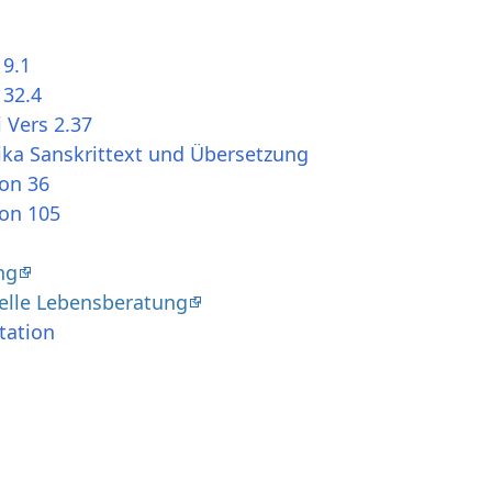
 9.1
 32.4
 Vers 2.37
ika Sanskrittext und Übersetzung
ion 36
ion 105
ng
uelle Lebensberatung
tation