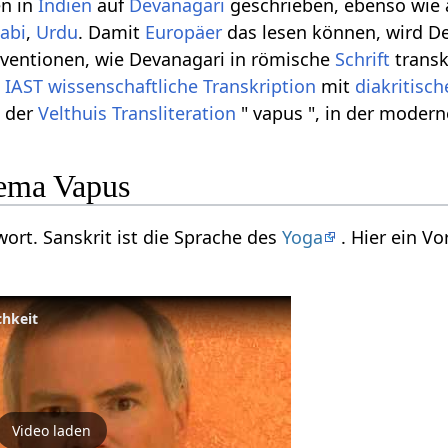
en in
Indien
auf
Devanagari
geschrieben, ebenso wie
abi
,
Urdu
. Damit
Europäer
das lesen können, wird De
nventionen, wie Devanagari in römische
Schrift
transk
n
IAST
wissenschaftliche Transkription
mit
diakritisc
n der
Velthuis
Transliteration
" vapus ", in der moder
ema Vapus
wort. Sanskrit ist die Sprache des
Yoga
. Hier ein V
chkeit
Video laden