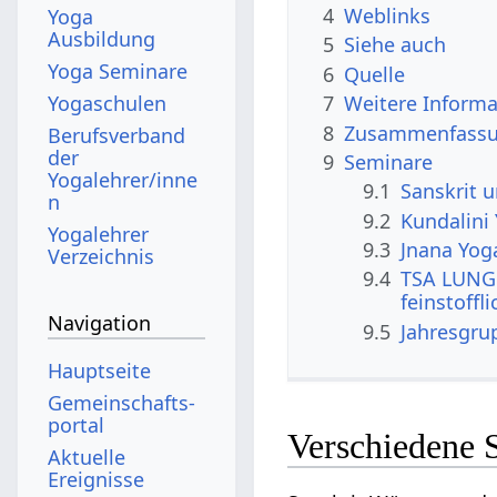
4
Weblinks
Yoga
Ausbildung
5
Siehe auch
Yoga Seminare
6
Quelle
Yogaschulen
7
Weitere Informa
8
Zusammenfassun
Berufsverband
der
9
Seminare
Yogalehrer/inne
9.1
Sanskrit 
n
9.2
Kundalini
Yogalehrer
9.3
Jnana Yog
Verzeichnis
9.4
TSA LUNG 
feinstoffl
Navigation
9.5
Jahresgru
Hauptseite
Gemeinschafts­
portal
Verschiedene 
Aktuelle
Ereignisse