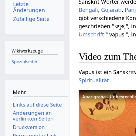
Sanskrit Wörter werd
Letzte
Bengali
,
Gujarati
,
Panj
Änderungen
gibt verschiedene Ko
Zufällige Seite
geschrieben " वपुस् ", i
Umschrift
" vapus ", i
Wikiwerkzeuge
Video zum Th
Spezialseiten
Vapus ist ein Sanskrit
Spiritualität
Mehr
Aparigraha - Unbestechli
Links auf diese Seite
Änderungen an
verlinkten Seiten
Druckversion
Permanenter Link