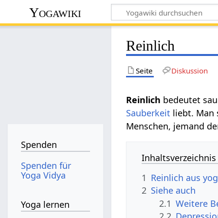
Yogawiki
Reinlich
Seite
Diskussion
Reinlich
bedeutet saub
Sauberkeit
liebt. Man 
Menschen, jemand der
Spenden
Inhaltsverzeichnis
Spenden für
Yoga Vidya
1
Reinlich aus yog
2
Siehe auch
2.1
Yoga lernen
2.2
Depressio