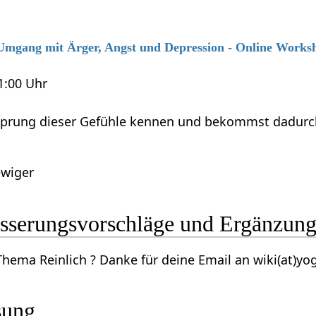
6 Umgang mit Ärger, Angst und Depression - Online Works
21:00 Uhr
sprung dieser Gefühle kennen und bekommst dadurch M
wiger
h‏‎ Verbesserungsvorschläge und Ergänzun
Kennst du mehr zum Thema Reinlich‏‎ ? Danke für deine Email an wi
sung