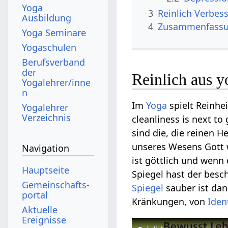
Yoga
3
Reinlich‏
Ausbildung
4
Zusammenfass
Yoga Seminare
Yogaschulen
Berufsverband
der
Reinlich aus y
Yogalehrer/inne
n
Im
Yoga
spielt Reinhei
Yogalehrer
Verzeichnis
cleanliness is next to
sind die, die reinen 
unseres Wesens Gott 
Navigation
ist göttlich und wenn
Hauptseite
Spiegel hast der besch
Gemeinschafts­
Spiegel
sauber ist dan
portal
Kränkungen, von
Iden
Aktuelle
Ereignisse