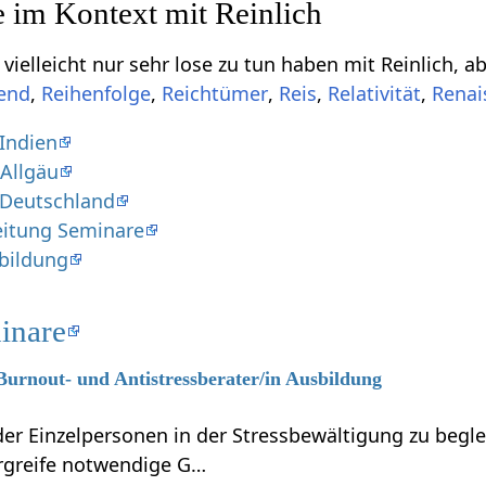
ehr lose zu tun haben mit Reinlich‏‎, aber vielleicht doch von Relevanz sein können, sind
,
,
,
,
,
Indien
 Allgäu
 Deutschland
eitung Seminare
sbildung
inare
 Burnout- und Antistressberater/in Ausbildung
r Einzelpersonen in der Stressbewältigung zu beglei
ergreife notwendige G…