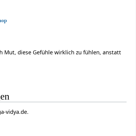
hop
ut, diese Gefühle wirklich zu fühlen, anstatt
gen
ki(at)yoga-vidya.de.