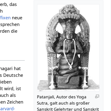
Verb, das
ch
ffixen
neue
 sprechen
rden die
nagari hat
das Deutsche
rieben
 wird, ist
 auch als
Patanjali, Autor des Yoga
hen Zeichen
Sutra, galt auch als großer
arvard-
Sanskrit Gelehrter und Sanskrit