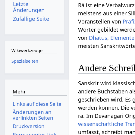
Letzte
Rā ist eine Verbalwurz
Änderungen
meistens aus einer Si
Zufällige Seite
Voranstellen von
Präf
Wörter gebildet werde
von
Dhatus
,
Elemente
meisten Sanskritwörte
Wikiwerkzeuge
Spezialseiten
Andere Schreib
Sanskrit wird klassisc
andere Buchstaben als 
Mehr
geschrieben wird. Es 
Links auf diese Seite
werden können. Die ve
Änderungen an
ra. Im Devanagari Orig
verlinkten Seiten
wissenschaftliche Tra
Druckversion
umfasst, schreibt man
Permanenter Link