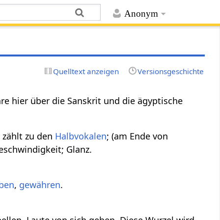
Anonym
Quelltext anzeigen
Versionsgeschichte
e hier über die Sanskrit und die ägyptische
r zählt zu den
Halbvokalen
; (am Ende von
Geschwindigkeit; Glanz.
ben
,
gewähren
.
ellen, Laute von sich geben. Diese Wurzel wird