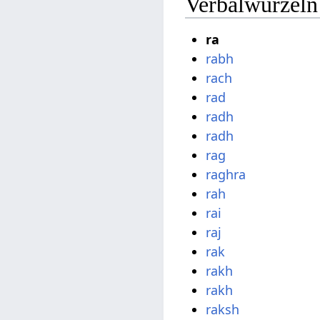
Verbalwurzeln
ra
rabh
rach
rad
radh
radh
rag
raghra
rah
rai
raj
rak
rakh
rakh
raksh