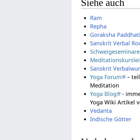
Siehe auch
Ram
Repha
Goraksha Paddhati
Sanskrit Verbal Roo
Schweigeseminare u
Meditationskursle
Sanskrit Verbalwur
Yoga Forum
– tei
Meditation
Yoga Blog
- imme
Yoga Wiki Artikel v
Vedanta
Indische Götter