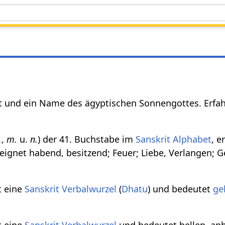
rt und ein Name des ägyptischen Sonnengottes. Erfahr
.
,
m.
u.
n.
) der 41. Buchstabe im
Sanskrit Alphabet
, e
eeignet habend, besitzend; Feuer; Liebe, Verlangen; 
st eine
Sanskrit Verbalwurzel
(
Dhatu
) und bedeutet
ge
st eine
Sanskrit Verbalwurzel
und bedeutet bellen, anb