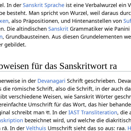
el. In der
Sanskrit Sprache
ist eine Verbalwurzel ein 
lbe besteht. Man spricht von Wurzel, weil daraus dur
ixen
, also Präpositionen, und Hintenanstellen von
Su
n. Die altindischen
Sanskrit
Grammatiker wie Panini
n
, Grundbausteinen. Aus diesen Grundelementen we
r gebildet.
weisen für das Sanskritwort ra
herweise in der
Devanagari
Schrift geschrieben. Deva
die römische Schrift, also die Schrift, in der auch 
gibt verschiedene Weisen, wie Sanskrit Wörter gesch
reinfachte Umschrift für das Wort, das hier behandelt
inal schreibt man रा. In der
IAST
Transliteration
, die
nskription
bezeichnet wird, und welche die diakritisc
 rā. In der
Velthuis
Umschrift sieht das so aus: raa.
H