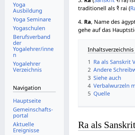
Yoga
traditionell als रै rai (
R
Ausbildung
Yoga Seminare
4.
Ra
, Name des ägyp
Yogaschulen
gehe auf das Hauptst
Berufsverband
der
Yogalehrer/inne
Inhaltsverzeichnis
n
1
Ra als Sanskrit 
Yogalehrer
Verzeichnis
2
Andere Schreibw
3
Siehe auch
4
Verbalwurzeln 
Navigation
5
Quelle
Hauptseite
Gemeinschafts­
portal
Ra als Sanskri
Aktuelle
Ereignisse