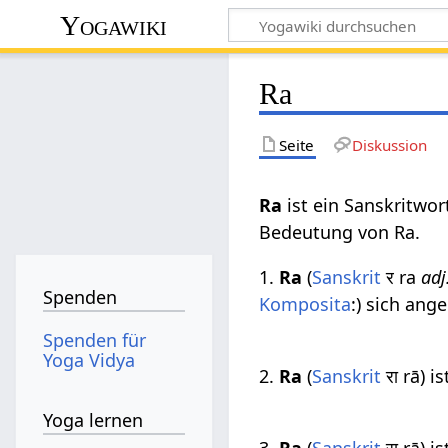
Yogawiki
Ra
Seite
Diskussion
Ra
ist ein Sanskritwo
Bedeutung von Ra.
1.
Ra
(
Sanskrit
र ra
adj
Spenden
Komposita
:) sich ang
Spenden für
Yoga Vidya
2.
Ra
(
Sanskrit
रा rā) i
Yoga lernen
3.
Ra
(
Sanskrit
रा rā) i