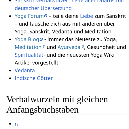
Sanskrit Verbalwurzeln Liste aller Dhatus mit
deutscher Übersetzung
Yoga Forum
– teile deine
Liebe
zum Sanskrit
– und tausche dich aus mit anderen über
Yoga, Sanskrit, Vedanta und Meditation
Yoga Blog
- immer das Neueste zu Yoga,
Meditation
und
Ayurveda
, Gesundheit und
Spiritualität
- und die neuesten Yoga Wiki
Artikel vorgestellt
Vedanta
Indische Götter
Verbalwurzeln mit gleichen
Anfangsbuchstaben
ra