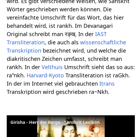
wird. Es gibt verschiedene Weisen, wie Sanskrit
Wörter geschrieben werden können. Die
vereinfachte Umschrift für das Wort, das hier
behandelt wird, ist rankh. Im Devanagari
Original schreibt man रङ्ख्. In der
IAST
Transliteration
, die auch als
wissenschaftliche
Transkription
bezeichnet wird, und welche die
diakritischen Zeichen umfasst, schreibt man
raṅkh. In der
Velthuis
Umschrift sieht das so aus:
ra"nkh.
Harvard-Kyoto
Transliteration ist raGkh.
In der im Internet viel gebrauchten
Itrans
Transkription wird geschrieben ra~Nkh.
Girisha - Herr der Berge - Sanskrit Lexikon