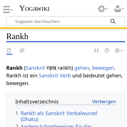
Yogawiki
Rankh
Rankh
(
Sanskrit
रङ्ख् raṅkh)
gehen
,
bewegen
.
Rankh ist ein
Sanskrit Verb
und bedeutet gehen,
bewegen.
Inhaltsverzeichnis
1
Rankh als Sanskrit Verbalwurzel
(Dhatu)
2
Andere Schreibweisen für das