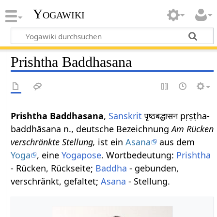
Yogawiki
Prishtha Baddhasana
Prishtha Baddhasana
,
Sanskrit
पृष्ठबद्धासन pṛṣṭha-
baddhāsana n., deutsche Bezeichnung
Am Rücken
verschränkte Stellung,
ist ein
Asana
aus dem
Yoga
, eine
Yogapose
. Wortbedeutung:
Prishtha
- Rücken, Rückseite;
Baddha
- gebunden,
verschränkt, gefaltet;
Asana
- Stellung.