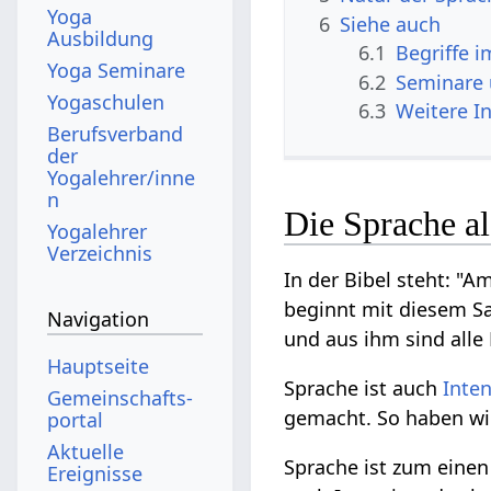
Yoga
6
Siehe auch
Ausbildung
6.1
Begriffe 
Yoga Seminare
6.2
Seminare
Yogaschulen
6.3
Weitere I
Berufsverband
der
Yogalehrer/inne
n
Die Sprache a
Yogalehrer
Verzeichnis
In der Bibel steht: "
beginnt mit diesem Sa
Navigation
und aus ihm sind alle 
Hauptseite
Sprache ist auch
Inte
Gemeinschafts­
gemacht. So haben wir
portal
Aktuelle
Sprache ist zum einen
Ereignisse