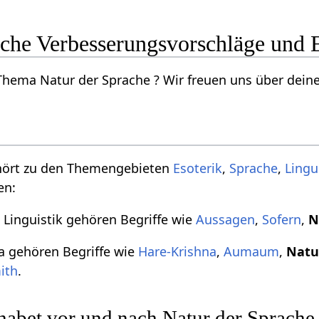
ache Verbesserungsvorschläge und
ema Natur der Sprache ? Wir freuen uns über deine 
hört zu den Themengebieten
Esoterik
,
Sprache
,
Lingu
en:
Linguistik gehören Begriffe wie
Aussagen
,
Sofern
,
N
 gehören Begriffe wie
Hare-Krishna
,
Aumaum
,
Natu
ith
.
habet vor und nach Natur der Sprache