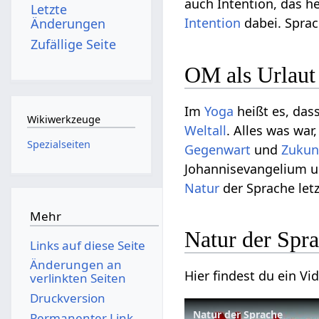
auch Intention, das he
Letzte
Intention
dabei. Sprac
Änderungen
Zufällige Seite
OM als Urlaut
Im
Yoga
heißt es, das
Wikiwerkzeuge
Weltall
. Alles was war
Spezialseiten
Gegenwart
und
Zukun
Johannisevangelium u
Natur
der Sprache letz
Mehr
Natur der Spr
Links auf diese Seite
Änderungen an
Hier findest du ein V
verlinkten Seiten
Druckversion
Natur der Sprache
Permanenter Link