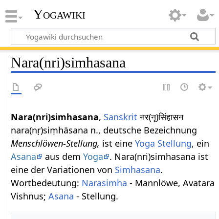
Yogawiki
Nara(nri)simhasana
Nara(nri)simhasana
,
Sanskrit
नर(नृ)सिंहासन
nara(nṛ)siṃhāsana n., deutsche Bezeichnung
Menschlöwen-Stellung,
ist eine
Yoga Stellung
, ein
Asana
aus dem
Yoga
. Nara(nri)simhasana ist
eine der Variationen von
Simhasana
.
Wortbedeutung:
Narasimha
- Mannlöwe, Avatara
Vishnus;
Asana
- Stellung.