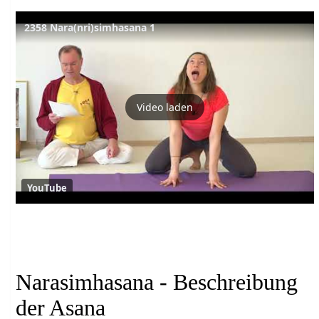
2358 Nara(nri)simhasana 1
Video laden
YouTube
Narasimhasana - Beschreibung
der Asana