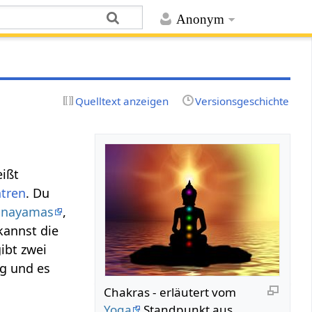
Anonym
Quelltext anzeigen
Versionsgeschichte
eißt
ntren
. Du
anayamas
,
kannst die
gibt zwei
g und es
Chakras - erläutert vom
Yoga
Standpunkt aus