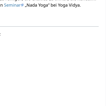
in
Seminar
„Nada Yoga“ bei Yoga Vidya.
: