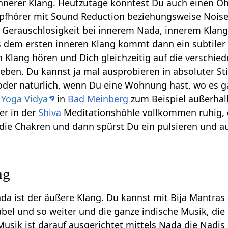
innerer Klang. Heutzutage könntest Du auch einen Oh
fhörer mit Sound Reduction beziehungsweise Noise c
e Geräuschlosigkeit bei innerem Nada, innerem Klan
s dem ersten inneren Klang kommt dann ein subtiler
 Klang hören und Dich gleichzeitig auf die verschi
geben. Du kannst ja mal ausprobieren in absoluter Sti
oder natürlich, wenn Du eine Wohnung hast, wo es g
i
Yoga Vidya
in
Bad Meinberg
zum Beispiel außerhal
er in der
Shiva
Meditationshöhle vollkommen ruhig, 
 die Chakren und dann spürst Du ein pulsieren und 
ng
ada ist der äußere Klang. Du kannst mit Bija Mantra
bel und so weiter und die ganze indische Musik, die 
 Musik ist darauf ausgerichtet mittels Nada die Nadis 