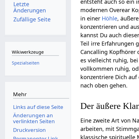
entsteht auch so ein 
Letzte
modernen Overear Kop
Änderungen
in einer
Höhle
, äußer
Zufällige Seite
konzentrieren und au
kannst Du auch diesen
Teil irre Erfahrungen 
Cancalling Kopfhörer 
Wikiwerkzeuge
es vielleicht ruhig, be
Spezialseiten
vollkommen ruhig, od
konzentriere Dich auf
nach oben gehen.
Mehr
Der äußere Kla
Links auf diese Seite
Änderungen an
Eine zweite Art von N
verlinkten Seiten
arbeiten, mit Stimmga
Druckversion
klassische spirituelle
Permanenter Link