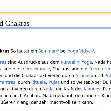
d Chakras
akras
So lautet ein
Seminar
bei
Yoga Vidya
.
ras
sind Ausdrücke aus dem
Kundalini Yoga
. Nada h
s sind die
Energiekanäle
, Chakras sind die
Energieze
en und die Chakras aktivieren durch
Asanas
und
Pr
Yantras
, durch
Rituale
,
Pujas
und so weiter. Aber Du 
und aktivieren durch
Nada
, die Kraft des
Klanges
. Es 
anada auch Anahata Nada genannt, den inneren Klan
äußeren Klang, der sehr machtvoll sein kann.