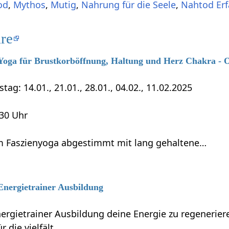
od
,
Mythos
,
Mutig
,
Nahrung für die Seele
,
Nahtod Er
re
6 Yoga für Brustkorböffnung, Haltung und Herz Chakra - 
tag: 14.01., 21.01., 28.01., 04.02., 11.02.2025
:30 Uhr
 Faszienyoga abgestimmt mit lang gehaltene…
 Energietrainer Ausbildung
nergietrainer Ausbildung deine Energie zu regenerie
r die vielfält…