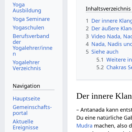
Yoga
Inhaltsverzeichnis
Ausbildung
Yoga Seminare
1
Der innere Klan
Yogaschulen
2
Der äußere Kla
Berufsverband
3
Video Nada, Na
der
4
Nada, Nadis und
Yogalehrer/inne
5
Siehe auch
n
5.1
Weitere i
Yogalehrer
5.2
Chakras S
Verzeichnis
Navigation
Der innere Kla
Hauptseite
Gemeinschafts­
– Antanada kann ents
portal
Du eine natürliche Ga
Aktuelle
Mudra
machen, also d
Ereignisse