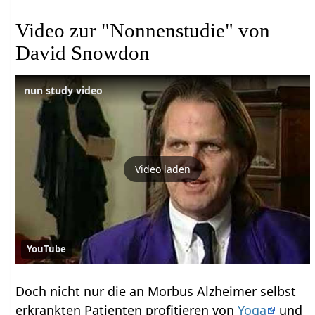
Video zur "Nonnenstudie" von
David Snowdon
nun study video
Video laden
YouTube
Doch nicht nur die an Morbus Alzheimer selbst
erkrankten Patienten profitieren von
Yoga
und