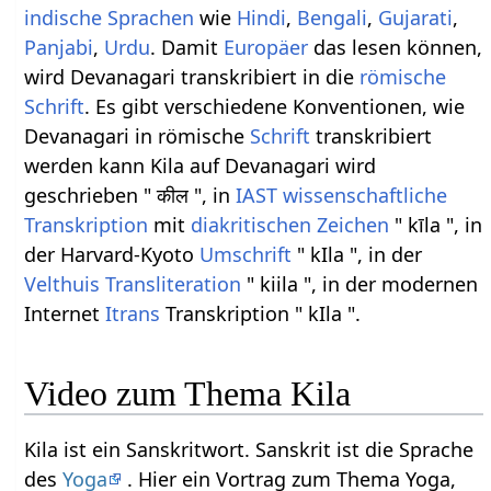
indische Sprachen
wie
Hindi
,
Bengali
,
Gujarati
,
Panjabi
,
Urdu
. Damit
Europäer
das lesen können,
wird Devanagari transkribiert in die
römische
Schrift
. Es gibt verschiedene Konventionen, wie
Devanagari in römische
Schrift
transkribiert
werden kann Kila auf Devanagari wird
geschrieben " कील ", in
IAST
wissenschaftliche
Transkription
mit
diakritischen Zeichen
" kīla ", in
der Harvard-Kyoto
Umschrift
" kIla ", in der
Velthuis
Transliteration
" kiila ", in der modernen
Internet
Itrans
Transkription " kIla ".
Video zum Thema Kila
Kila ist ein Sanskritwort. Sanskrit ist die Sprache
des
Yoga
. Hier ein Vortrag zum Thema Yoga,