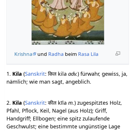
Krishna
und
Radha
beim
Rasa Lila
1.
Kila
(
Sanskrit
: किल kila
adv.
) fürwahr, gewiss, ja,
nämlich; wie man sagt, angeblich.
2.
Kila
(
Sanskrit
: कील kīla
m.
) zugespitztes Holz,
Pfahl, Pflock, Keil, Nagel (aus Holz); Griff,
Handgriff; Ellbogen; eine spitz zulaufende
Geschwulst; eine bestimmte ungünstige Lage