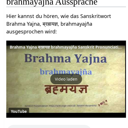
brahmayajña Aussprache
Hier kannst du hören, wie das Sanskritwort
Brahma Yajna, ब्रह्मयज्ञ, brahmayajña
ausgesprochen wird:
Brahma Yajna ब्रह्मयज्ञ brahmayajña Sanskrit Pronunciation
Video laden
YouTube