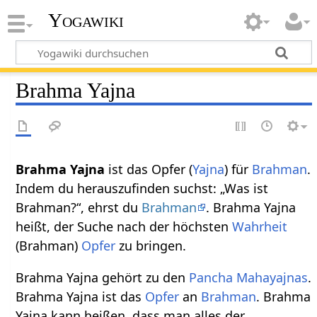
Yogawiki
Brahma Yajna
Brahma Yajna
ist das Opfer (
Yajna
) für
Brahman
.
Indem du herauszufinden suchst: „Was ist
Brahman?“, ehrst du
Brahman
. Brahma Yajna
heißt, der Suche nach der höchsten
Wahrheit
(Brahman)
Opfer
zu bringen.
Brahma Yajna gehört zu den
Pancha Mahayajnas
.
Brahma Yajna ist das
Opfer
an
Brahman
. Brahma
Yajna kann heißen, dass man alles der