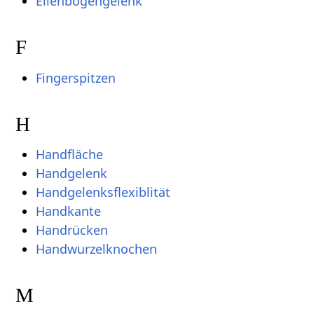
Ellenbogengelenk
F
Fingerspitzen
H
Handfläche
Handgelenk
Handgelenksflexiblität
Handkante
Handrücken
Handwurzelknochen
M