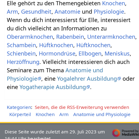
Elle gehört zu den Themengebieten
Knochen
,
Arm
,
Gesundheit
,
Anatomie
und
Physiologie
.
Wenn du dich interessierst für Elle, interessiert
du dich vielleicht an Informationen zu
Oberarmknochen
,
Rabenbein
,
Unterarmknochen
,
Schambein
,
Hüftknochen
,
Hüftknochen
,
Schienbein
,
Hormondrüse
,
Ellbogen
,
Meniskus
,
Herzöffnung
. Vielleicht interessieren dich auch
Seminare zum Thema
Anatomie und
Physiologie
, eine
Yogalehrer Ausbildung
oder
eine
Yogatherapie Ausbildung
.
Kategorien
:
Seiten, die die RSS-Erweiterung verwenden
Körperteil
Knochen
Arm
Anatomie und Physiologie
Diese Seite wurde zuletzt am 29. Juli 2023 um
16:44 Uhr bearbeitet.