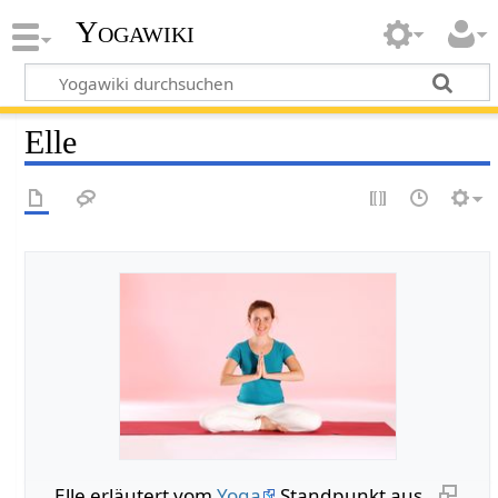
Yogawiki
Elle
Elle erläutert vom
Yoga
Standpunkt aus