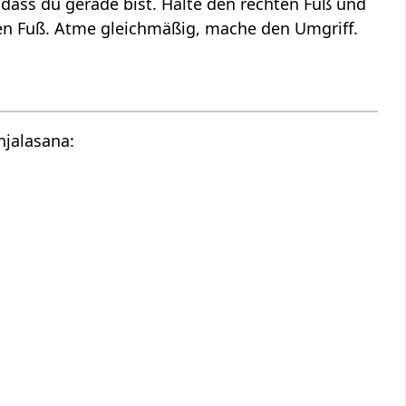
dass du gerade bist. Halte den rechten Fuß und
ken Fuß. Atme gleichmäßig, mache den Umgriff.
njalasana: