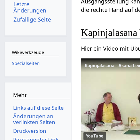
Ausgangsstellung kann
Letzte
die rechte Hand auf d
Änderungen
Zufällige Seite
Kapinjalasana
Hier ein Video mit Üb
Wikiwerkzeuge
Spezialseiten
Kapinjalasana - Asana Le
Mehr
Links auf diese Seite
Änderungen an
verlinkten Seiten
Druckversion
YouTube
Permanenter Link