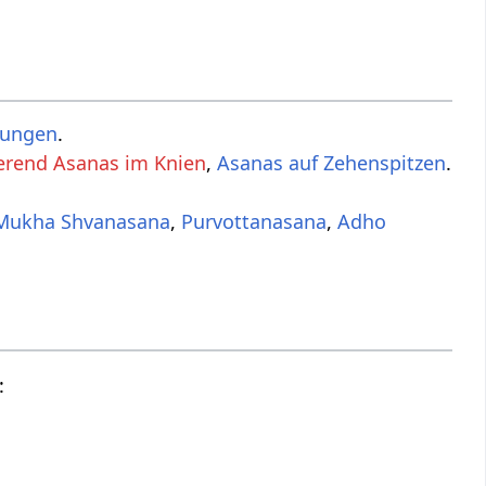
lungen
.
erend Asanas im Knien
,
Asanas auf Zehenspitzen
.
Mukha Shvanasana
,
Purvottanasana
,
Adho
: