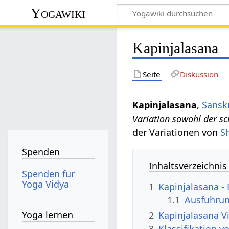
Yogawiki
Kapinjalasana
Seite
Diskussion
Kapinjalasana
,
Sanskr
Variation sowohl der sc
der Variationen von
S
Spenden
Inhaltsverzeichnis
Spenden für
Yoga Vidya
1
Kapinjalasana -
1.1
Ausführun
Yoga lernen
2
Kapinjalasana V
3
Klassifikation v