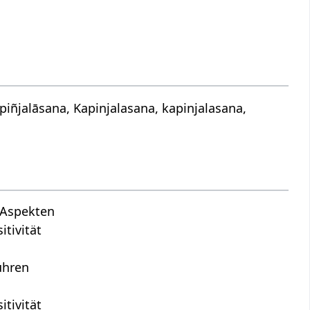
iñjalāsana, Kapinjalasana, kapinjalasana,
n Aspekten
tivität
ühren
s
tivität