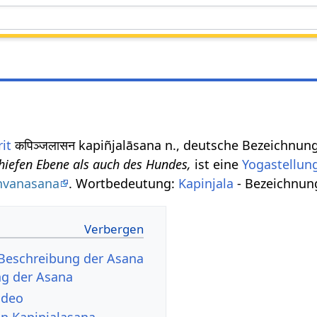
it
कपिञ्जलासन kapiñjalāsana n., deutsche Bezeichnun
hiefen Ebene als auch des Hundes,
ist eine
Yogastellun
hvanasana
. Wortbedeutung:
Kapinjala
- Bezeichnun
 Beschreibung der Asana
g der Asana
ideo
on Kapinjalasana