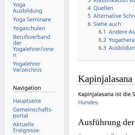
Yoga
4
Quellen
Ausbildung
5
Alternative Sch
Yoga Seminare
6
Siehe auch
Yogaschulen
6.1
Andere A
Berufsverband
6.2
Yogathera
der
6.3
Ausbildu
Yogalehrer/inne
n
Yogalehrer
Verzeichnis
Kapinjalasana
Navigation
Kapinjalasana ist die
Hauptseite
Hundes
.
Gemeinschafts­
portal
Ausführung der
Aktuelle
Ereignisse