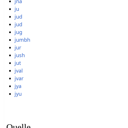
jna
ju
jud
jud
jug
jumbh
jur
jush
jut
jval
jvar
jya
jyu
Quelle