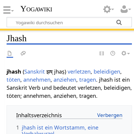
Yogawiki
Jhash
jhash
(
Sanskrit
झष् jhaṣ)
verletzen
,
beleidigen
,
töten
,
annehmen
,
anziehen
,
tragen
. jhash ist ein
Sanskrit Verb und bedeutet verletzen, beleidigen,
töten; annehmen, anziehen, tragen.
Inhaltsverzeichnis
1
jhash ist ein Wortstamm, eine
Verbalwurzel