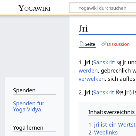
Yogawiki
Jri
Seite
Diskussion
1.
jri
(
Sanskrit
: जृ jṛ un
werden
, gebrechlich 
verwelken
, sich aufl
Spenden
2.
jri
(
Sanskrit
ज्रि jri)
Spenden für
Yoga Vidya
Inhaltsverzeichnis
1
jri ist ein Wort
Yoga lernen
2
Weblinks