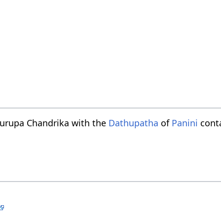
turupa Chandrika with the
Dathupatha
of
Panini
conta