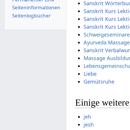
Sanskrit Wörterbu
Seiten­­informationen
Sanskrit Kurs Lekt
Seitenlogbücher
Sanskrit Kurs Lekt
Sanskrit Kurs Lekt
Schweigeseminare u
Ayurveda Massage
Sanskrit Verbalwur
Massage Ausbildu
Lebensgemeinscha
Liebe
Gemütsruhe
Einige weiter
jeh
jesh