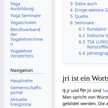
3
Siehe auch
Yoga
Ausbildung
4
Einige weitere 
Yoga Seminare
5
Quelle
Yogaschulen
6
Seminare
6.1
Kundalini
Berufsverband
der
6.2
Indische S
Yogalehrer/inne
6.3
TSA LUNG 
n
feinstoffl
Yogalehrer
6.4
Jahresgru
Verzeichnis
Navigation
jri ist ein Wo
Hauptseite
Gemeinschafts­
जृ jṛ und ज्रि jri sind
Sa
portal
Man spricht von Wurze
Aktuelle
gebildet werden. Die 
Ereignisse