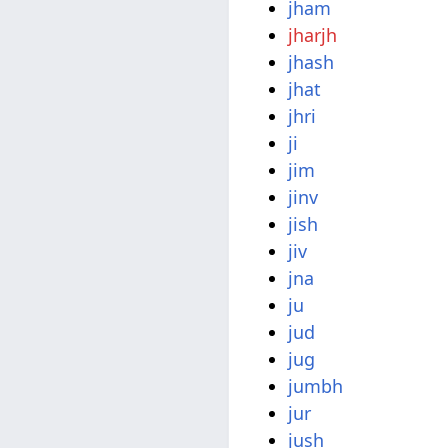
jham
jharjh
jhash
jhat
jhri
ji
jim
jinv
jish
jiv
jna
ju
jud
jug
jumbh
jur
jush