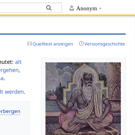
Anonym
Quelltext anzeigen
Versionsgeschichte
eutet:
alt
ergehen
,
na
.
lt werden
.