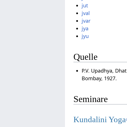
jut
jval
jvar
jya
jyu
Quelle
P.V. Upadhya, Dha
Bombay, 1927.
Seminare
Kundalini Yoga