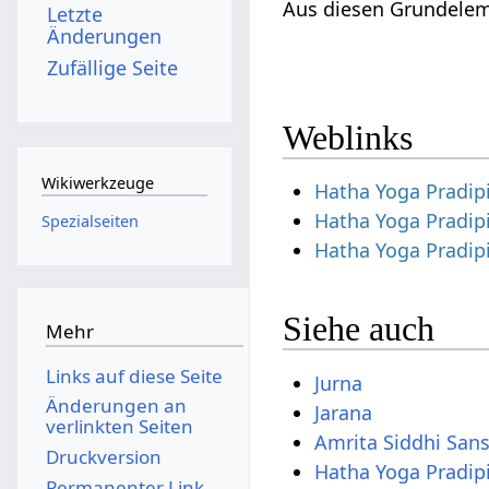
Aus diesen Grundelem
Letzte
Änderungen
Zufällige Seite
Weblinks
Wikiwerkzeuge
Hatha Yoga Pradip
Hatha Yoga Pradip
Spezialseiten
Hatha Yoga Pradip
Siehe auch
Mehr
Links auf diese Seite
Jurna
Änderungen an
Jarana
verlinkten Seiten
Amrita Siddhi San
Druckversion
Hatha Yoga Pradip
Permanenter Link