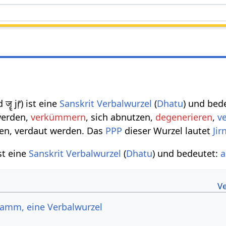
d जॄ jṝ) ist eine
Sanskrit Verbalwurzel
(
Dhatu
) und bed
werden,
verkümmern
, sich abnutzen,
degenerieren
,
v
ösen, verdaut werden. Das
PPP
dieser Wurzel lautet
Jir
 ist eine
Sanskrit Verbalwurzel
(
Dhatu
) und bedeutet:
a
stamm, eine Verbalwurzel