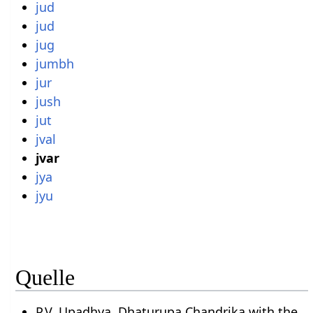
jud
jud
jug
jumbh
jur
jush
jut
jval
jvar
jya
jyu
Quelle
P.V. Upadhya, Dhaturupa Chandrika with the